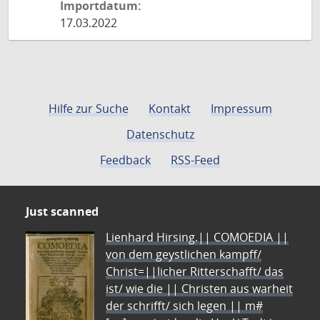
Importdatum:
17.03.2022
Hilfe zur Suche
Kontakt
Impressum
Datenschutz
Feedback
RSS-Feed
Just scanned
Lienhard Hirsing.|| COMOEDIA ||
von dem geystlichen kampff/
Christ=||licher Ritterschafft/ das
ist/ wie die || Christen aus warheit
der schrifft/ sich legen || m#