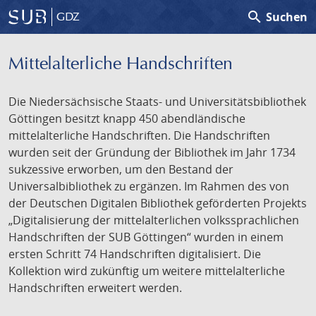
search
Suchen
GDZ
Mittelalterliche Handschriften
Die Niedersächsische Staats- und Universitätsbibliothek
Göttingen besitzt knapp 450 abendländische
mittelalterliche Handschriften. Die Handschriften
wurden seit der Gründung der Bibliothek im Jahr 1734
sukzessive erworben, um den Bestand der
Universalbibliothek zu ergänzen. Im Rahmen des von
der Deutschen Digitalen Bibliothek geförderten Projekts
„Digitalisierung der mittelalterlichen volkssprachlichen
Handschriften der SUB Göttingen“ wurden in einem
ersten Schritt 74 Handschriften digitalisiert. Die
Kollektion wird zukünftig um weitere mittelalterliche
Handschriften erweitert werden.