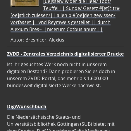
[ue]ssen/ wider die Heel/ Todt/
Teuffel || Sünde/ Gesetz #[et]c̃ tr#
[oe]stlich zulesen/|| allen bl#[oe]den gewissen/
vorfasset || vnd Reymweis gestellet || durch
Alexium Bres=||nicerum Cotbusianum.||
Autor: Bresnicer, Alexius
ZVDD - Zentrales Verzeichnis digitalisierter Drucke
Ist Ihr gesuchtes Werk noch nicht in unserem
digitalen Bestand? Dann probieren Sie es doch in
unserem ZVDD Portal, das mehr als 1.600.000
bundesweit digitalisierte Werke nachweist.
DigiWunschbuch
Die Niedersächsische Staats- und
Universitätsbibliothek Göttingen (SUB) bietet mit