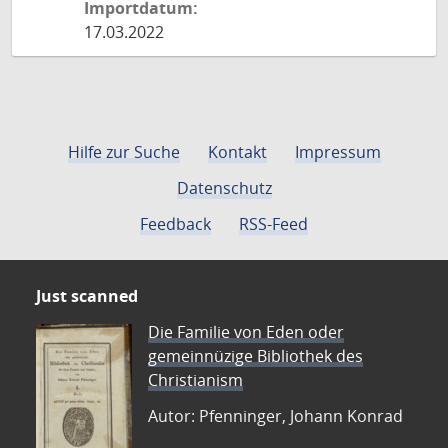
Importdatum:
17.03.2022
Hilfe zur Suche
Kontakt
Impressum
Datenschutz
Feedback
RSS-Feed
Just scanned
Die Familie von Eden oder
gemeinnüzige Bibliothek des
Christianism
Autor: Pfenninger, Johann Konrad