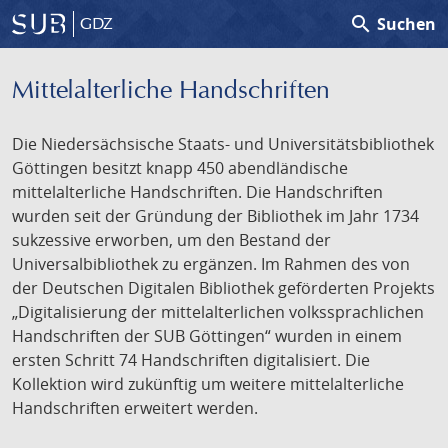
search
Suchen
GDZ
Mittelalterliche Handschriften
Die Niedersächsische Staats- und Universitätsbibliothek
Göttingen besitzt knapp 450 abendländische
mittelalterliche Handschriften. Die Handschriften
wurden seit der Gründung der Bibliothek im Jahr 1734
sukzessive erworben, um den Bestand der
Universalbibliothek zu ergänzen. Im Rahmen des von
der Deutschen Digitalen Bibliothek geförderten Projekts
„Digitalisierung der mittelalterlichen volkssprachlichen
Handschriften der SUB Göttingen“ wurden in einem
ersten Schritt 74 Handschriften digitalisiert. Die
Kollektion wird zukünftig um weitere mittelalterliche
Handschriften erweitert werden.