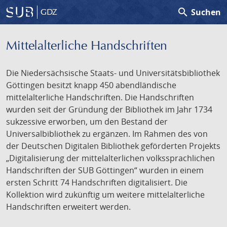
search
Suchen
GDZ
Mittelalterliche Handschriften
Die Niedersächsische Staats- und Universitätsbibliothek
Göttingen besitzt knapp 450 abendländische
mittelalterliche Handschriften. Die Handschriften
wurden seit der Gründung der Bibliothek im Jahr 1734
sukzessive erworben, um den Bestand der
Universalbibliothek zu ergänzen. Im Rahmen des von
der Deutschen Digitalen Bibliothek geförderten Projekts
„Digitalisierung der mittelalterlichen volkssprachlichen
Handschriften der SUB Göttingen“ wurden in einem
ersten Schritt 74 Handschriften digitalisiert. Die
Kollektion wird zukünftig um weitere mittelalterliche
Handschriften erweitert werden.