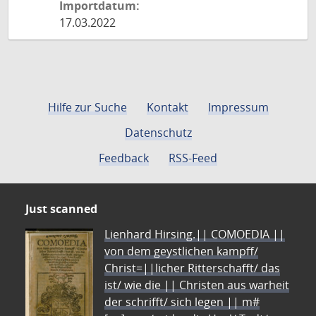
Importdatum:
17.03.2022
Hilfe zur Suche
Kontakt
Impressum
Datenschutz
Feedback
RSS-Feed
Just scanned
Lienhard Hirsing.|| COMOEDIA ||
von dem geystlichen kampff/
Christ=||licher Ritterschafft/ das
ist/ wie die || Christen aus warheit
der schrifft/ sich legen || m#