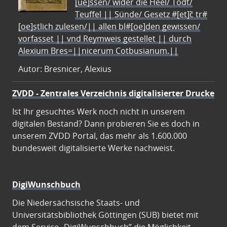
[ue]ssen/ wider die Heel/ Todt/
Teuffel || Sünde/ Gesetz #[et]c̃ tr#
[oe]stlich zulesen/|| allen bl#[oe]den gewissen/
vorfasset || vnd Reymweis gestellet || durch
Alexium Bres=||nicerum Cotbusianum.||
Autor: Bresnicer, Alexius
ZVDD - Zentrales Verzeichnis digitalisierter Drucke
Ist Ihr gesuchtes Werk noch nicht in unserem
digitalen Bestand? Dann probieren Sie es doch in
unserem ZVDD Portal, das mehr als 1.600.000
bundesweit digitalisierte Werke nachweist.
DigiWunschbuch
Die Niedersächsische Staats- und
Universitätsbibliothek Göttingen (SUB) bietet mit