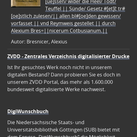
[ue]ssen/ wider die Heel/ Todt/
Teuffel || Sünde/ Gesetz #[et]c̃ tr#
[oe]stlich zulesen/|| allen bl#[oe]den gewissen/
vorfasset || vnd Reymweis gestellet || durch
Alexium Bres=||nicerum Cotbusianum.||
Autor: Bresnicer, Alexius
ZVDD - Zentrales Verzeichnis digitalisierter Drucke
Ist Ihr gesuchtes Werk noch nicht in unserem
digitalen Bestand? Dann probieren Sie es doch in
unserem ZVDD Portal, das mehr als 1.600.000
bundesweit digitalisierte Werke nachweist.
DigiWunschbuch
Die Niedersächsische Staats- und
Universitätsbibliothek Göttingen (SUB) bietet mit