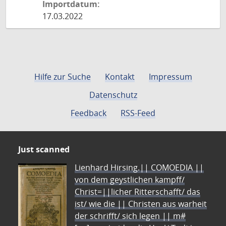
Importdatum:
17.03.2022
Hilfe zur Suche
Kontakt
Impressum
Datenschutz
Feedback
RSS-Feed
Just scanned
Lienhard Hirsing.|| COMOEDIA ||
von dem geystlichen kampff/
Christ=||licher Ritterschafft/ das
ist/ wie die || Christen aus warheit
der schrifft/ sich legen || m#