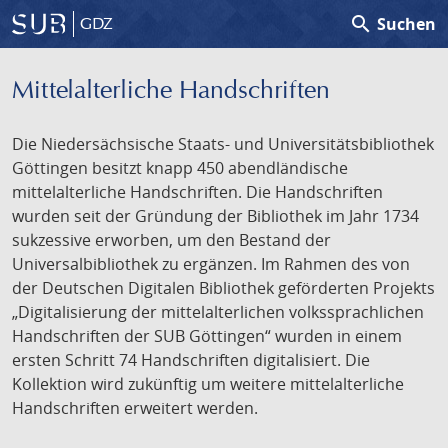
search
Suchen
GDZ
Mittelalterliche Handschriften
Die Niedersächsische Staats- und Universitätsbibliothek
Göttingen besitzt knapp 450 abendländische
mittelalterliche Handschriften. Die Handschriften
wurden seit der Gründung der Bibliothek im Jahr 1734
sukzessive erworben, um den Bestand der
Universalbibliothek zu ergänzen. Im Rahmen des von
der Deutschen Digitalen Bibliothek geförderten Projekts
„Digitalisierung der mittelalterlichen volkssprachlichen
Handschriften der SUB Göttingen“ wurden in einem
ersten Schritt 74 Handschriften digitalisiert. Die
Kollektion wird zukünftig um weitere mittelalterliche
Handschriften erweitert werden.