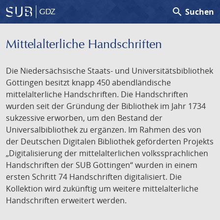
search
Suchen
GDZ
Mittelalterliche Handschriften
Die Niedersächsische Staats- und Universitätsbibliothek
Göttingen besitzt knapp 450 abendländische
mittelalterliche Handschriften. Die Handschriften
wurden seit der Gründung der Bibliothek im Jahr 1734
sukzessive erworben, um den Bestand der
Universalbibliothek zu ergänzen. Im Rahmen des von
der Deutschen Digitalen Bibliothek geförderten Projekts
„Digitalisierung der mittelalterlichen volkssprachlichen
Handschriften der SUB Göttingen“ wurden in einem
ersten Schritt 74 Handschriften digitalisiert. Die
Kollektion wird zukünftig um weitere mittelalterliche
Handschriften erweitert werden.