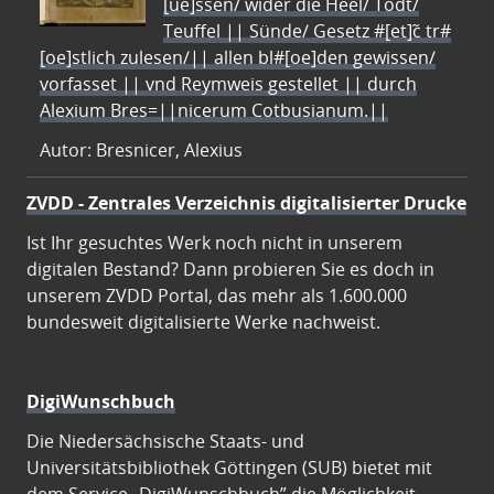
[ue]ssen/ wider die Heel/ Todt/
Teuffel || Sünde/ Gesetz #[et]c̃ tr#
[oe]stlich zulesen/|| allen bl#[oe]den gewissen/
vorfasset || vnd Reymweis gestellet || durch
Alexium Bres=||nicerum Cotbusianum.||
Autor: Bresnicer, Alexius
ZVDD - Zentrales Verzeichnis digitalisierter Drucke
Ist Ihr gesuchtes Werk noch nicht in unserem
digitalen Bestand? Dann probieren Sie es doch in
unserem ZVDD Portal, das mehr als 1.600.000
bundesweit digitalisierte Werke nachweist.
DigiWunschbuch
Die Niedersächsische Staats- und
Universitätsbibliothek Göttingen (SUB) bietet mit