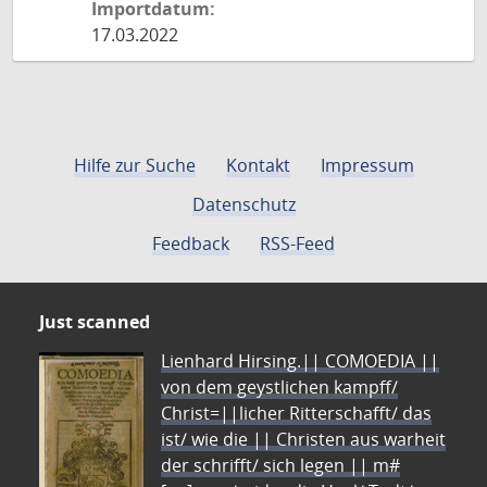
Importdatum:
17.03.2022
Hilfe zur Suche
Kontakt
Impressum
Datenschutz
Feedback
RSS-Feed
Just scanned
Lienhard Hirsing.|| COMOEDIA ||
von dem geystlichen kampff/
Christ=||licher Ritterschafft/ das
ist/ wie die || Christen aus warheit
der schrifft/ sich legen || m#