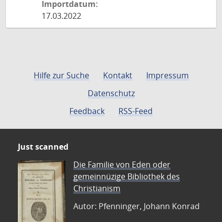
Importdatum:
17.03.2022
Hilfe zur Suche
Kontakt
Impressum
Datenschutz
Feedback
RSS-Feed
Just scanned
Die Familie von Eden oder
gemeinnüzige Bibliothek des
Christianism
Autor: Pfenninger, Johann Konrad