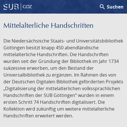
search
Suchen
GDZ
Mittelalterliche Handschriften
Die Niedersächsische Staats- und Universitätsbibliothek
Göttingen besitzt knapp 450 abendländische
mittelalterliche Handschriften. Die Handschriften
wurden seit der Gründung der Bibliothek im Jahr 1734
sukzessive erworben, um den Bestand der
Universalbibliothek zu ergänzen. Im Rahmen des von
der Deutschen Digitalen Bibliothek geförderten Projekts
„Digitalisierung der mittelalterlichen volkssprachlichen
Handschriften der SUB Göttingen“ wurden in einem
ersten Schritt 74 Handschriften digitalisiert. Die
Kollektion wird zukünftig um weitere mittelalterliche
Handschriften erweitert werden.