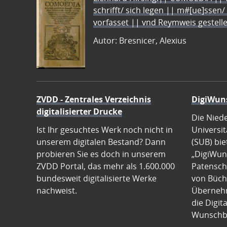
schrifft/ sich legen || m#[ue]ssen/
vorfasset || vnd Reymweis gestel
Autor: Bresnicer, Alexius
ZVDD - Zentrales Verzeichnis
DigiWun
digitalisierter Drucke
Die Nied
Ist Ihr gesuchtes Werk noch nicht in
Universit
unserem digitalen Bestand? Dann
(SUB) bie
probieren Sie es doch in unserem
„DigiWun
ZVDD Portal, das mehr als 1.600.000
Patenscha
bundesweit digitalisierte Werke
von Büch
nachweist.
Übernehm
die Digit
Wunschb