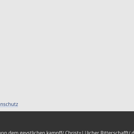
nschutz
n dem geystlichen kampff/ Christ=||licher Ritterschafft/ da