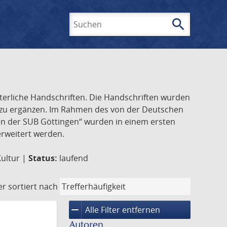
search
Suchen
lterliche Handschriften. Die Handschriften wurden
k zu ergänzen. Im Rahmen des von der Deutschen
ften der SUB Göttingen“ wurden in einem ersten
 erweitert werden.
Kultur |
Status:
laufend
er
sortiert nach
remove
Alle Filter entfernen
Autoren