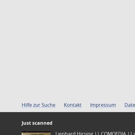
Hilfe zur Suche
Kontakt
Impressum
Date
Just scanned
Lienhard Hirsing.|| COMOEDIA || vo