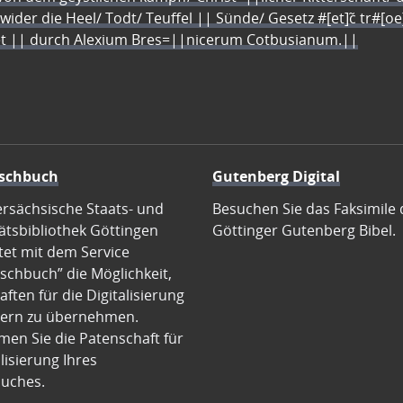
 wider die Heel/ Todt/ Teuffel || Sünde/ Gesetz #[et]c̃ tr#[o
let || durch Alexium Bres=||nicerum Cotbusianum.||
schbuch
Gutenberg Digital
ersächsische Staats- und
Besuchen Sie das Faksimile 
ätsbibliothek Göttingen
Göttinger Gutenberg Bibel.
tet mit dem Service
schbuch” die Möglichkeit,
ften für die Digitalisierung
ern zu übernehmen.
en Sie die Patenschaft für
alisierung Ihres
uches.