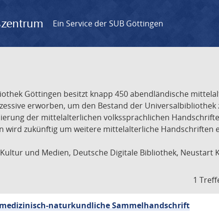
gszentrum
Ein Service der SUB Göttingen
liothek Göttingen besitzt knapp 450 abendländische mittela
ukzessive erworben, um den Bestand der Universalbibliothe
lisierung der mittelalterlichen volkssprachlichen Handschri
ion wird zukünftig um weitere mittelalterliche Handschriften
ultur und Medien, Deutsche Digitale Bibliothek, Neustart 
1 Treff
sch-medizinisch-naturkundliche Sammelhandschrift