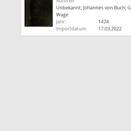
Autoren
Unbekannt; Johannes von Buch; Go
Wage
Jahr:
1474
Importdatum:
17.03.2022