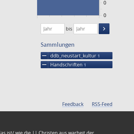
0
0
1474
1475
keyboard_arrow_right
bis
Suche
einschränke
Sammlungen
remove
ddb_neustart_kultur
1
remove
Handschriften
1
Feedback
RSS-Feed
s ist/ wie die || Christen aus warheit der