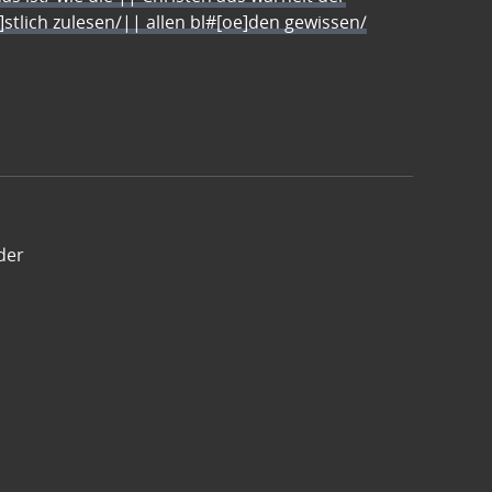
e]stlich zulesen/|| allen bl#[oe]den gewissen/
der