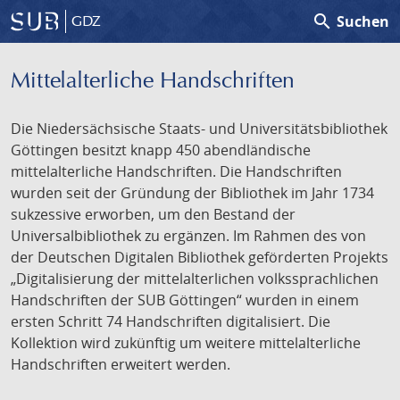
search
Suchen
GDZ
Mittelalterliche Handschriften
Die Niedersächsische Staats- und Universitätsbibliothek
Göttingen besitzt knapp 450 abendländische
mittelalterliche Handschriften. Die Handschriften
wurden seit der Gründung der Bibliothek im Jahr 1734
sukzessive erworben, um den Bestand der
Universalbibliothek zu ergänzen. Im Rahmen des von
der Deutschen Digitalen Bibliothek geförderten Projekts
„Digitalisierung der mittelalterlichen volkssprachlichen
Handschriften der SUB Göttingen“ wurden in einem
ersten Schritt 74 Handschriften digitalisiert. Die
Kollektion wird zukünftig um weitere mittelalterliche
Handschriften erweitert werden.