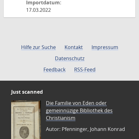
Importdatum:
17.03.2022
Hilfe zur Suche
Kontakt
Impressum
Datenschutz
Feedback
RSS-Feed
Just scanned
Die Familie von Eden oder
gemeinnüzige Bibliothek des
Christianism
Autor: Pfenninger, Johann Konrad