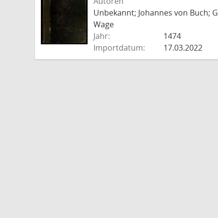
Autoren
Unbekannt; Johannes von Buch; Go
Wage
Jahr:
1474
Importdatum:
17.03.2022