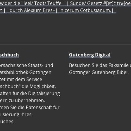
 wider die Heel/ Todt/ Teuffel || Sünde/ Gesetz #[et]c̃ tr#[o
let || durch Alexium Bres=||nicerum Cotbusianum.||
schbuch
Gutenberg Digital
ersächsische Staats- und
Besuchen Sie das Faksimile 
ätsbibliothek Göttingen
Göttinger Gutenberg Bibel.
tet mit dem Service
schbuch” die Möglichkeit,
ften für die Digitalisierung
ern zu übernehmen.
en Sie die Patenschaft für
alisierung Ihres
uches.