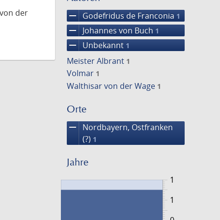
 von der
remove
Godefridus de Franconia
1
remove
Johannes von Buch
1
remove
Unbekannt
1
Meister Albrant
1
Volmar
1
Walthisar von der Wage
1
Orte
remove
Nordbayern, Ostfranken
(?)
1
Jahre
1
1