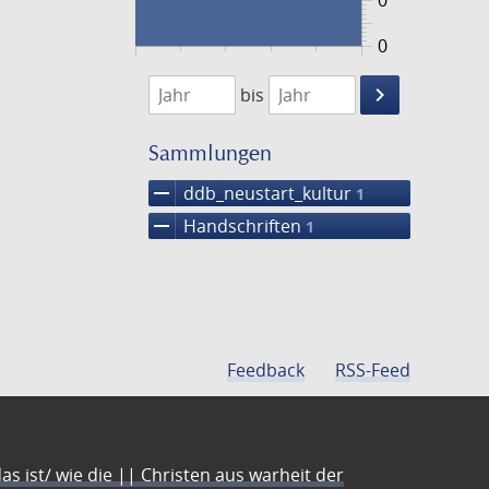
0
0
1474
1475
keyboard_arrow_right
bis
Suche
einschränke
Sammlungen
remove
ddb_neustart_kultur
1
remove
Handschriften
1
Feedback
RSS-Feed
s ist/ wie die || Christen aus warheit der