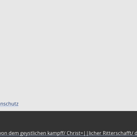
nschutz
n dem geystlichen kampff/ Christ=||licher Ritterschafft/ da