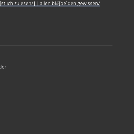
e]stlich zulesen/|| allen bl#[oe]den gewissen/
der