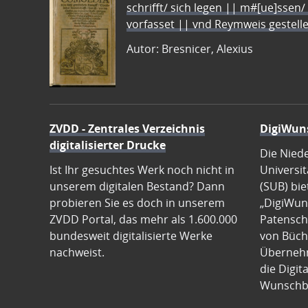
schrifft/ sich legen || m#[ue]ssen/
vorfasset || vnd Reymweis gestel
Autor: Bresnicer, Alexius
ZVDD - Zentrales Verzeichnis
DigiWun
digitalisierter Drucke
Die Nied
Ist Ihr gesuchtes Werk noch nicht in
Universit
unserem digitalen Bestand? Dann
(SUB) bie
probieren Sie es doch in unserem
„DigiWun
ZVDD Portal, das mehr als 1.600.000
Patenscha
bundesweit digitalisierte Werke
von Büch
nachweist.
Übernehm
die Digit
Wunschb