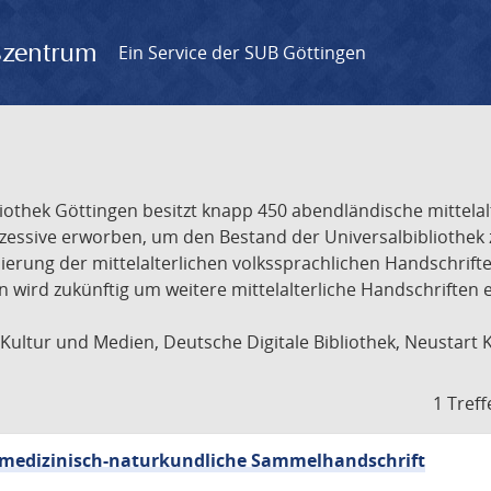
gszentrum
Ein Service der SUB Göttingen
liothek Göttingen besitzt knapp 450 abendländische mittela
ukzessive erworben, um den Bestand der Universalbibliothe
lisierung der mittelalterlichen volkssprachlichen Handschri
ion wird zukünftig um weitere mittelalterliche Handschriften
ultur und Medien, Deutsche Digitale Bibliothek, Neustart 
1 Treff
sch-medizinisch-naturkundliche Sammelhandschrift