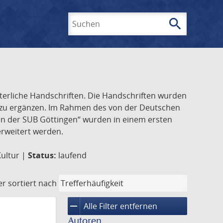
search
Suchen
lterliche Handschriften. Die Handschriften wurden
k zu ergänzen. Im Rahmen des von der Deutschen
ften der SUB Göttingen“ wurden in einem ersten
 erweitert werden.
Kultur |
Status:
laufend
er
sortiert nach
remove
Alle Filter entfernen
Autoren