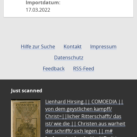
Importdatum:
17.03.2022
Hilfe zur Suche
Kontakt
Impressum
Datenschutz
Feedback
RSS-Feed
Just scanned
Lienhard Hirsing.|| COMOEDIA ||
von dem geystlichen kampff/
Christ=||licher Ritterschafft/ das
ist/ wie die || Christen aus warheit
der schrifft/ sich legen || m#