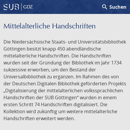
search
Suchen
GDZ
Mittelalterliche Handschriften
Die Niedersächsische Staats- und Universitätsbibliothek
Göttingen besitzt knapp 450 abendländische
mittelalterliche Handschriften. Die Handschriften
wurden seit der Gründung der Bibliothek im Jahr 1734
sukzessive erworben, um den Bestand der
Universalbibliothek zu ergänzen. Im Rahmen des von
der Deutschen Digitalen Bibliothek geförderten Projekts
„Digitalisierung der mittelalterlichen volkssprachlichen
Handschriften der SUB Göttingen“ wurden in einem
ersten Schritt 74 Handschriften digitalisiert. Die
Kollektion wird zukünftig um weitere mittelalterliche
Handschriften erweitert werden.