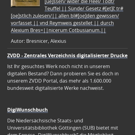
[ue]ssen/ wider die Heel/ Todt/
Teuffel || Sünde/ Gesetz #[et]c̃ tr#
[oe]stlich zulesen/|| allen bl#[oe]den gewissen/
vorfasset || vnd Reymweis gestellet || durch
Alexium Bres=||nicerum Cotbusianum.||
Autor: Bresnicer, Alexius
ZVDD - Zentrales Verzeichnis digitalisierter Drucke
Ist Ihr gesuchtes Werk noch nicht in unserem
digitalen Bestand? Dann probieren Sie es doch in
unserem ZVDD Portal, das mehr als 1.600.000
bundesweit digitalisierte Werke nachweist.
DigiWunschbuch
Die Niedersächsische Staats- und
Universitätsbibliothek Göttingen (SUB) bietet mit