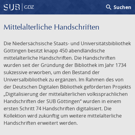
search
Suchen
GDZ
Mittelalterliche Handschriften
Die Niedersächsische Staats- und Universitätsbibliothek
Göttingen besitzt knapp 450 abendländische
mittelalterliche Handschriften. Die Handschriften
wurden seit der Gründung der Bibliothek im Jahr 1734
sukzessive erworben, um den Bestand der
Universalbibliothek zu ergänzen. Im Rahmen des von
der Deutschen Digitalen Bibliothek geförderten Projekts
„Digitalisierung der mittelalterlichen volkssprachlichen
Handschriften der SUB Göttingen“ wurden in einem
ersten Schritt 74 Handschriften digitalisiert. Die
Kollektion wird zukünftig um weitere mittelalterliche
Handschriften erweitert werden.