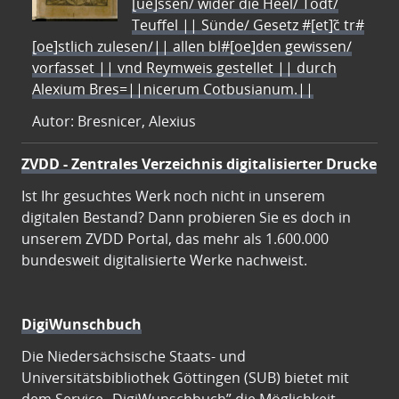
[ue]ssen/ wider die Heel/ Todt/
Teuffel || Sünde/ Gesetz #[et]c̃ tr#
[oe]stlich zulesen/|| allen bl#[oe]den gewissen/
vorfasset || vnd Reymweis gestellet || durch
Alexium Bres=||nicerum Cotbusianum.||
Autor: Bresnicer, Alexius
ZVDD - Zentrales Verzeichnis digitalisierter Drucke
Ist Ihr gesuchtes Werk noch nicht in unserem
digitalen Bestand? Dann probieren Sie es doch in
unserem ZVDD Portal, das mehr als 1.600.000
bundesweit digitalisierte Werke nachweist.
DigiWunschbuch
Die Niedersächsische Staats- und
Universitätsbibliothek Göttingen (SUB) bietet mit