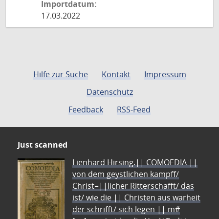
Importdatum:
17.03.2022
Hilfe zur Suche
Kontakt
Impressum
Datenschutz
Feedback
RSS-Feed
Just scanned
Lienhard Hirsing.|| COMOEDIA ||
von dem geystlichen kampff/
Christ=||licher Ritterschafft/ das
ist/ wie die || Christen aus warheit
der schrifft/ sich legen || m#