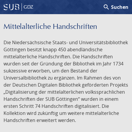
search
Suchen
GDZ
Mittelalterliche Handschriften
Die Niedersächsische Staats- und Universitätsbibliothek
Göttingen besitzt knapp 450 abendländische
mittelalterliche Handschriften. Die Handschriften
wurden seit der Gründung der Bibliothek im Jahr 1734
sukzessive erworben, um den Bestand der
Universalbibliothek zu ergänzen. Im Rahmen des von
der Deutschen Digitalen Bibliothek geförderten Projekts
„Digitalisierung der mittelalterlichen volkssprachlichen
Handschriften der SUB Göttingen“ wurden in einem
ersten Schritt 74 Handschriften digitalisiert. Die
Kollektion wird zukünftig um weitere mittelalterliche
Handschriften erweitert werden.