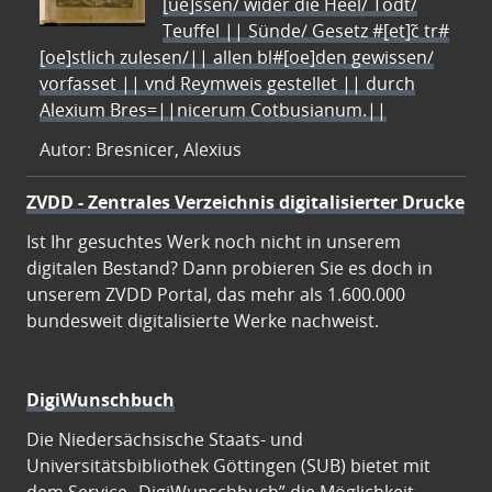
[ue]ssen/ wider die Heel/ Todt/
Teuffel || Sünde/ Gesetz #[et]c̃ tr#
[oe]stlich zulesen/|| allen bl#[oe]den gewissen/
vorfasset || vnd Reymweis gestellet || durch
Alexium Bres=||nicerum Cotbusianum.||
Autor: Bresnicer, Alexius
ZVDD - Zentrales Verzeichnis digitalisierter Drucke
Ist Ihr gesuchtes Werk noch nicht in unserem
digitalen Bestand? Dann probieren Sie es doch in
unserem ZVDD Portal, das mehr als 1.600.000
bundesweit digitalisierte Werke nachweist.
DigiWunschbuch
Die Niedersächsische Staats- und
Universitätsbibliothek Göttingen (SUB) bietet mit