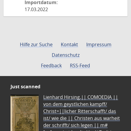
Importdatum:
17.03.2022
Hilfe zur Suche
Kontakt
Impressum
Datenschutz
Feedback
RSS-Feed
Just scanned
Lienhard Hirsing.|| COMOEDIA ||
von dem geystlichen kampff/
Christ=||licher Ritterschafft/ das
ist/ wie die || Christen aus warheit
der schrifft/ sich legen || m#