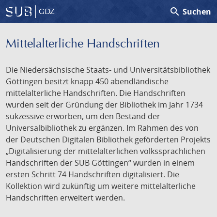
search
Suchen
GDZ
Mittelalterliche Handschriften
Die Niedersächsische Staats- und Universitätsbibliothek
Göttingen besitzt knapp 450 abendländische
mittelalterliche Handschriften. Die Handschriften
wurden seit der Gründung der Bibliothek im Jahr 1734
sukzessive erworben, um den Bestand der
Universalbibliothek zu ergänzen. Im Rahmen des von
der Deutschen Digitalen Bibliothek geförderten Projekts
„Digitalisierung der mittelalterlichen volkssprachlichen
Handschriften der SUB Göttingen“ wurden in einem
ersten Schritt 74 Handschriften digitalisiert. Die
Kollektion wird zukünftig um weitere mittelalterliche
Handschriften erweitert werden.