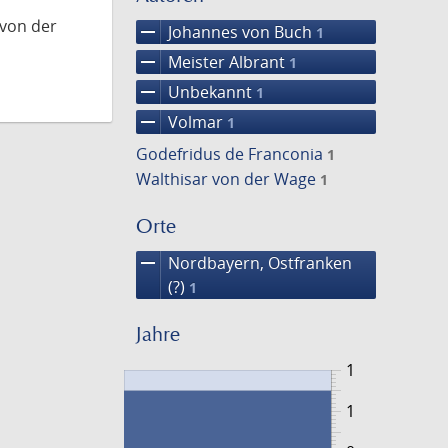
 von der
remove
Johannes von Buch
1
remove
Meister Albrant
1
remove
Unbekannt
1
remove
Volmar
1
Godefridus de Franconia
1
Walthisar von der Wage
1
Orte
remove
Nordbayern, Ostfranken
(?)
1
Jahre
1
1