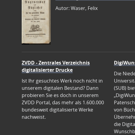
Autor: Waser, Felix
ZVDD - Zentrales Verzeichnis
DigiWun
digitalisierter Drucke
Die Nied
Ist Ihr gesuchtes Werk noch nicht in
Universit
unserem digitalen Bestand? Dann
(SUB) bie
probieren Sie es doch in unserem
„DigiWun
ZVDD Portal, das mehr als 1.600.000
Patenscha
bundesweit digitalisierte Werke
von Büch
nachweist.
Übernehm
die Digit
Wunschb