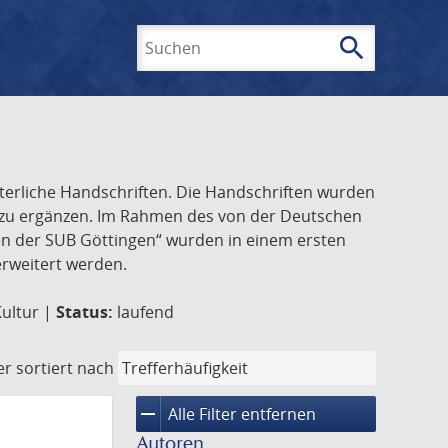
search
Suchen
lterliche Handschriften. Die Handschriften wurden
k zu ergänzen. Im Rahmen des von der Deutschen
ften der SUB Göttingen“ wurden in einem ersten
 erweitert werden.
Kultur |
Status:
laufend
er
sortiert nach
remove
Alle Filter entfernen
Autoren