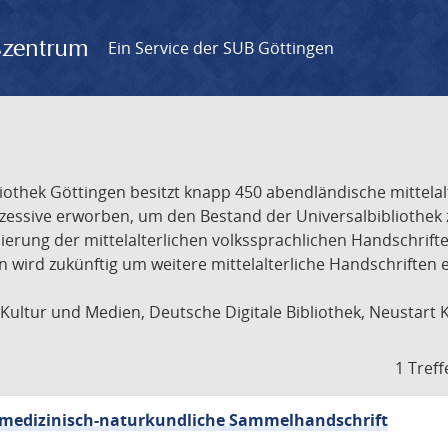
gszentrum
Ein Service der SUB Göttingen
liothek Göttingen besitzt knapp 450 abendländische mittela
ukzessive erworben, um den Bestand der Universalbibliothe
lisierung der mittelalterlichen volkssprachlichen Handschri
ion wird zukünftig um weitere mittelalterliche Handschriften
ultur und Medien, Deutsche Digitale Bibliothek, Neustart 
1 Treff
sch-medizinisch-naturkundliche Sammelhandschrift