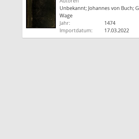
Autoren
Unbekannt; Johannes von Buch; Go
Wage
Jahr:
1474
Importdatum:
17.03.2022