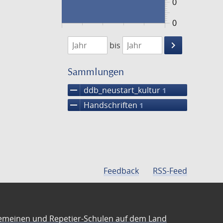
0
0
1474
1475
keyboard_arrow_right
bis
Suche
einschränke
Sammlungen
remove
ddb_neustart_kultur
1
remove
Handschriften
1
Feedback
RSS-Feed
emeinen und Repetier-Schulen auf dem Land