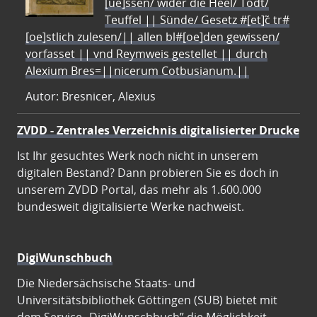
[ue]ssen/ wider die Heel/ Todt/
Teuffel || Sünde/ Gesetz #[et]c̃ tr#
[oe]stlich zulesen/|| allen bl#[oe]den gewissen/
vorfasset || vnd Reymweis gestellet || durch
Alexium Bres=||nicerum Cotbusianum.||
Autor: Bresnicer, Alexius
ZVDD - Zentrales Verzeichnis digitalisierter Drucke
Ist Ihr gesuchtes Werk noch nicht in unserem
digitalen Bestand? Dann probieren Sie es doch in
unserem ZVDD Portal, das mehr als 1.600.000
bundesweit digitalisierte Werke nachweist.
DigiWunschbuch
Die Niedersächsische Staats- und
Universitätsbibliothek Göttingen (SUB) bietet mit