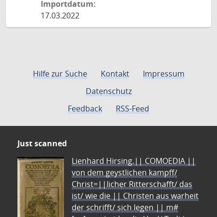
Importdatum:
17.03.2022
Hilfe zur Suche
Kontakt
Impressum
Datenschutz
Feedback
RSS-Feed
Just scanned
Lienhard Hirsing.|| COMOEDIA ||
von dem geystlichen kampff/
Christ=||licher Ritterschafft/ das
ist/ wie die || Christen aus warheit
der schrifft/ sich legen || m#