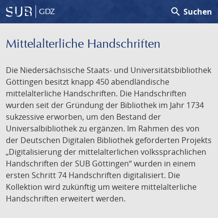
search
Suchen
GDZ
Mittelalterliche Handschriften
Die Niedersächsische Staats- und Universitätsbibliothek
Göttingen besitzt knapp 450 abendländische
mittelalterliche Handschriften. Die Handschriften
wurden seit der Gründung der Bibliothek im Jahr 1734
sukzessive erworben, um den Bestand der
Universalbibliothek zu ergänzen. Im Rahmen des von
der Deutschen Digitalen Bibliothek geförderten Projekts
„Digitalisierung der mittelalterlichen volkssprachlichen
Handschriften der SUB Göttingen“ wurden in einem
ersten Schritt 74 Handschriften digitalisiert. Die
Kollektion wird zukünftig um weitere mittelalterliche
Handschriften erweitert werden.