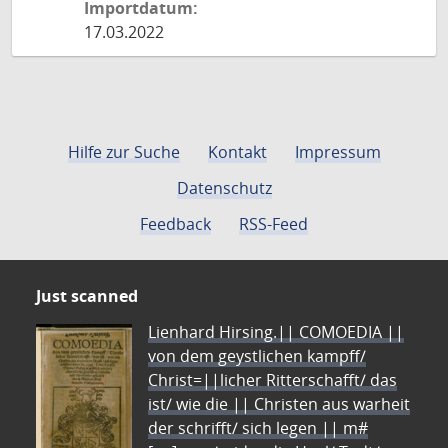
Importdatum:
17.03.2022
Hilfe zur Suche
Kontakt
Impressum
Datenschutz
Feedback
RSS-Feed
Just scanned
Lienhard Hirsing.|| COMOEDIA ||
von dem geystlichen kampff/
Christ=||licher Ritterschafft/ das
ist/ wie die || Christen aus warheit
der schrifft/ sich legen || m#