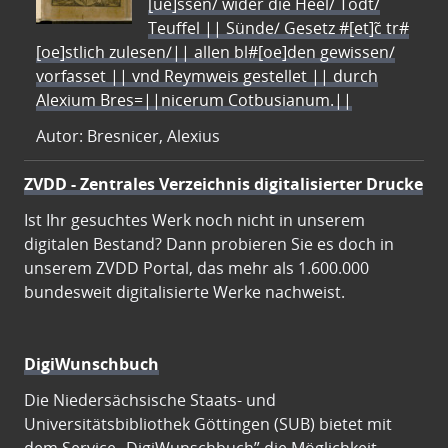
[ue]ssen/ wider die Heel/ Todt/
Teuffel || Sünde/ Gesetz #[et]c̃ tr#
[oe]stlich zulesen/|| allen bl#[oe]den gewissen/
vorfasset || vnd Reymweis gestellet || durch
Alexium Bres=||nicerum Cotbusianum.||
Autor: Bresnicer, Alexius
ZVDD - Zentrales Verzeichnis digitalisierter Drucke
Ist Ihr gesuchtes Werk noch nicht in unserem
digitalen Bestand? Dann probieren Sie es doch in
unserem ZVDD Portal, das mehr als 1.600.000
bundesweit digitalisierte Werke nachweist.
DigiWunschbuch
Die Niedersächsische Staats- und
Universitätsbibliothek Göttingen (SUB) bietet mit