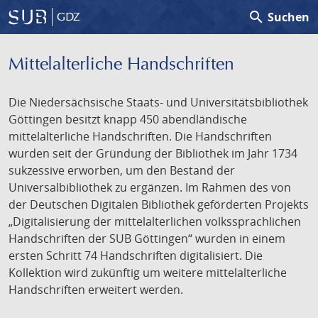
search
Suchen
GDZ
Mittelalterliche Handschriften
Die Niedersächsische Staats- und Universitätsbibliothek
Göttingen besitzt knapp 450 abendländische
mittelalterliche Handschriften. Die Handschriften
wurden seit der Gründung der Bibliothek im Jahr 1734
sukzessive erworben, um den Bestand der
Universalbibliothek zu ergänzen. Im Rahmen des von
der Deutschen Digitalen Bibliothek geförderten Projekts
„Digitalisierung der mittelalterlichen volkssprachlichen
Handschriften der SUB Göttingen“ wurden in einem
ersten Schritt 74 Handschriften digitalisiert. Die
Kollektion wird zukünftig um weitere mittelalterliche
Handschriften erweitert werden.