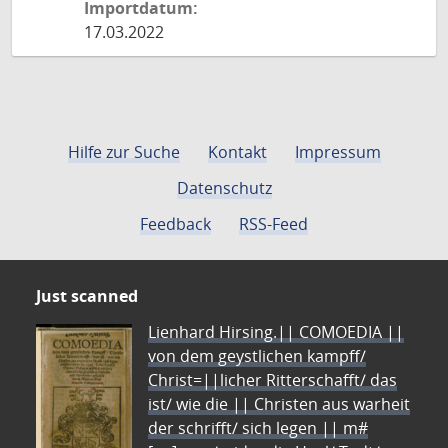
Importdatum:
17.03.2022
Hilfe zur Suche
Kontakt
Impressum
Datenschutz
Feedback
RSS-Feed
Just scanned
Lienhard Hirsing.|| COMOEDIA ||
von dem geystlichen kampff/
Christ=||licher Ritterschafft/ das
ist/ wie die || Christen aus warheit
der schrifft/ sich legen || m#