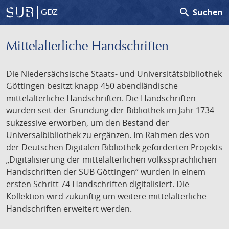
search
Suchen
GDZ
Mittelalterliche Handschriften
Die Niedersächsische Staats- und Universitätsbibliothek
Göttingen besitzt knapp 450 abendländische
mittelalterliche Handschriften. Die Handschriften
wurden seit der Gründung der Bibliothek im Jahr 1734
sukzessive erworben, um den Bestand der
Universalbibliothek zu ergänzen. Im Rahmen des von
der Deutschen Digitalen Bibliothek geförderten Projekts
„Digitalisierung der mittelalterlichen volkssprachlichen
Handschriften der SUB Göttingen“ wurden in einem
ersten Schritt 74 Handschriften digitalisiert. Die
Kollektion wird zukünftig um weitere mittelalterliche
Handschriften erweitert werden.