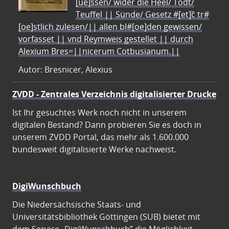
[ue]ssen/ wider die Heel/ Todt/
Teuffel || Sünde/ Gesetz #[et]c̃ tr#
[oe]stlich zulesen/|| allen bl#[oe]den gewissen/
vorfasset || vnd Reymweis gestellet || durch
Alexium Bres=||nicerum Cotbusianum.||
Autor: Bresnicer, Alexius
ZVDD - Zentrales Verzeichnis digitalisierter Drucke
Ist Ihr gesuchtes Werk noch nicht in unserem
digitalen Bestand? Dann probieren Sie es doch in
unserem ZVDD Portal, das mehr als 1.600.000
bundesweit digitalisierte Werke nachweist.
DigiWunschbuch
Die Niedersächsische Staats- und
Universitätsbibliothek Göttingen (SUB) bietet mit