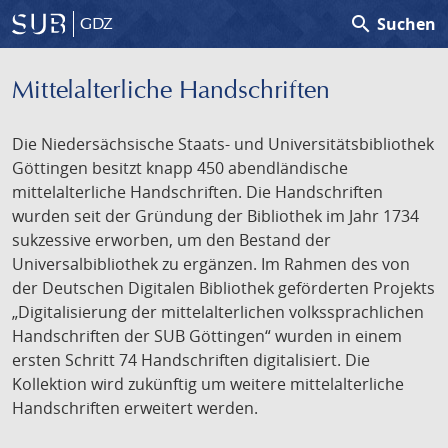
search
Suchen
GDZ
Mittelalterliche Handschriften
Die Niedersächsische Staats- und Universitätsbibliothek
Göttingen besitzt knapp 450 abendländische
mittelalterliche Handschriften. Die Handschriften
wurden seit der Gründung der Bibliothek im Jahr 1734
sukzessive erworben, um den Bestand der
Universalbibliothek zu ergänzen. Im Rahmen des von
der Deutschen Digitalen Bibliothek geförderten Projekts
„Digitalisierung der mittelalterlichen volkssprachlichen
Handschriften der SUB Göttingen“ wurden in einem
ersten Schritt 74 Handschriften digitalisiert. Die
Kollektion wird zukünftig um weitere mittelalterliche
Handschriften erweitert werden.