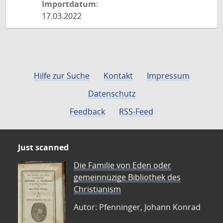
Importdatum:
17.03.2022
Hilfe zur Suche
Kontakt
Impressum
Datenschutz
Feedback
RSS-Feed
Just scanned
Die Familie von Eden oder
gemeinnüzige Bibliothek des
Christianism
Autor: Pfenninger, Johann Konrad