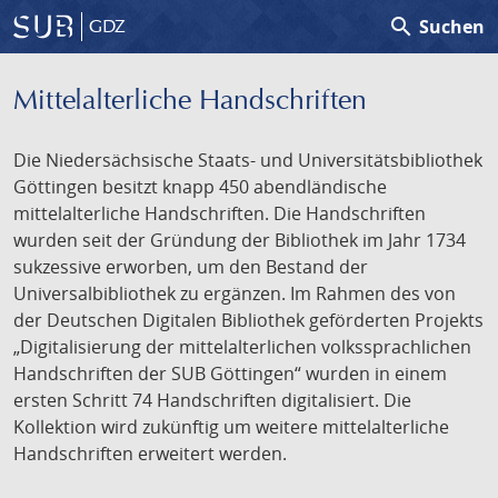
search
Suchen
GDZ
Mittelalterliche Handschriften
Die Niedersächsische Staats- und Universitätsbibliothek
Göttingen besitzt knapp 450 abendländische
mittelalterliche Handschriften. Die Handschriften
wurden seit der Gründung der Bibliothek im Jahr 1734
sukzessive erworben, um den Bestand der
Universalbibliothek zu ergänzen. Im Rahmen des von
der Deutschen Digitalen Bibliothek geförderten Projekts
„Digitalisierung der mittelalterlichen volkssprachlichen
Handschriften der SUB Göttingen“ wurden in einem
ersten Schritt 74 Handschriften digitalisiert. Die
Kollektion wird zukünftig um weitere mittelalterliche
Handschriften erweitert werden.