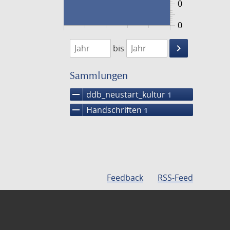
0
0
1474
1475
keyboard_arrow_right
bis
Suche
einschränke
Sammlungen
remove
ddb_neustart_kultur
1
remove
Handschriften
1
Feedback
RSS-Feed