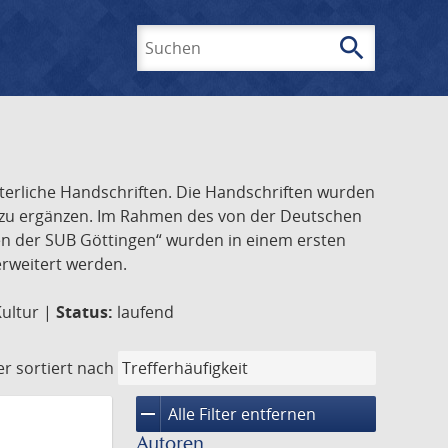
search
Suchen
lterliche Handschriften. Die Handschriften wurden
k zu ergänzen. Im Rahmen des von der Deutschen
ften der SUB Göttingen“ wurden in einem ersten
 erweitert werden.
Kultur |
Status:
laufend
er
sortiert nach
remove
Alle Filter entfernen
Autoren