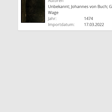
Autoren
Unbekannt; Johannes von Buch; Go
Wage
Jahr:
1474
Importdatum:
17.03.2022