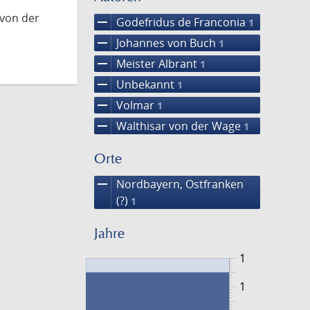
 von der
remove
Godefridus de Franconia
1
remove
Johannes von Buch
1
remove
Meister Albrant
1
remove
Unbekannt
1
remove
Volmar
1
remove
Walthisar von der Wage
1
Orte
remove
Nordbayern, Ostfranken
(?)
1
Jahre
1
1