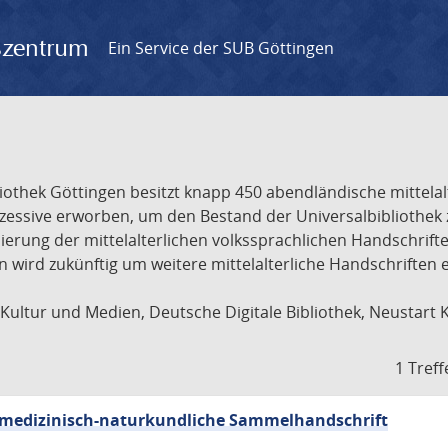
gszentrum
Ein Service der SUB Göttingen
liothek Göttingen besitzt knapp 450 abendländische mittela
ukzessive erworben, um den Bestand der Universalbibliothe
lisierung der mittelalterlichen volkssprachlichen Handschri
ion wird zukünftig um weitere mittelalterliche Handschriften
ultur und Medien, Deutsche Digitale Bibliothek, Neustart 
1 Treff
sch-medizinisch-naturkundliche Sammelhandschrift