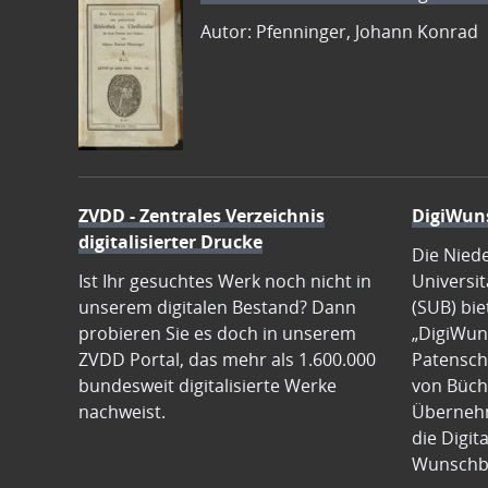
Autor: Pfenninger, Johann Konrad
ZVDD - Zentrales Verzeichnis
DigiWun
digitalisierter Drucke
Die Nied
Ist Ihr gesuchtes Werk noch nicht in
Universit
unserem digitalen Bestand? Dann
(SUB) bie
probieren Sie es doch in unserem
„DigiWun
ZVDD Portal, das mehr als 1.600.000
Patenscha
bundesweit digitalisierte Werke
von Büch
nachweist.
Übernehm
die Digit
Wunschb