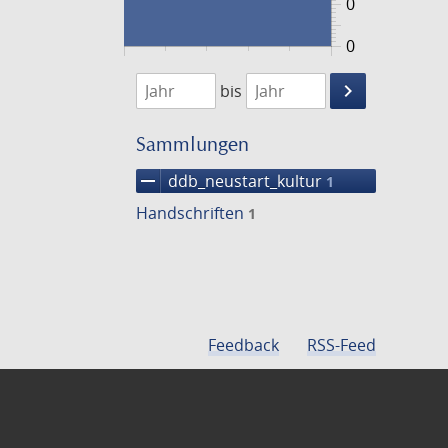
0
0
1474
1475
keyboard_arrow_right
bis
Suche
einschränke
Sammlungen
remove
ddb_neustart_kultur
1
Handschriften
1
Feedback
RSS-Feed