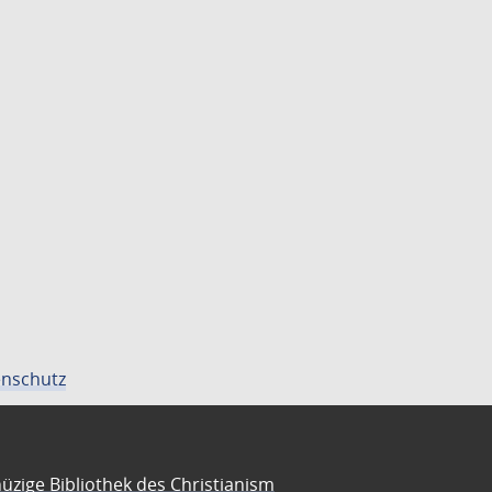
nschutz
üzige Bibliothek des Christianism