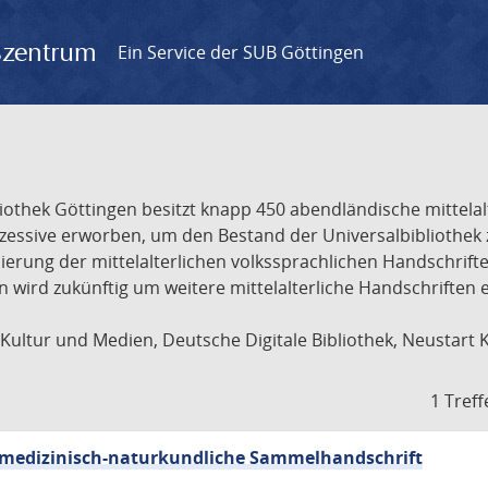
gszentrum
Ein Service der SUB Göttingen
liothek Göttingen besitzt knapp 450 abendländische mittela
ukzessive erworben, um den Bestand der Universalbibliothe
lisierung der mittelalterlichen volkssprachlichen Handschri
ion wird zukünftig um weitere mittelalterliche Handschriften
ultur und Medien, Deutsche Digitale Bibliothek, Neustart 
1 Treff
sch-medizinisch-naturkundliche Sammelhandschrift