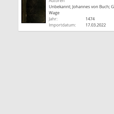
Autoren
Unbekannt; Johannes von Buch; Go
Wage
Jahr:
1474
Importdatum:
17.03.2022