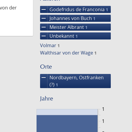
 von der
remove
Godefridus de Franconia
1
remove
Johannes von Buch
1
remove
Meister Albrant
1
remove
Unbekannt
1
Volmar
1
Walthisar von der Wage
1
Orte
remove
Nordbayern, Ostfranken
(?)
1
Jahre
1
1