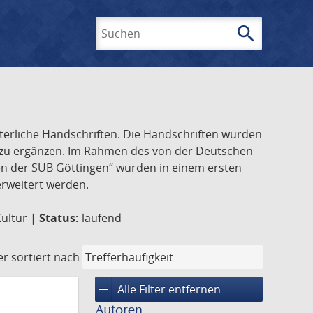
search
Suchen
lterliche Handschriften. Die Handschriften wurden
k zu ergänzen. Im Rahmen des von der Deutschen
ften der SUB Göttingen“ wurden in einem ersten
 erweitert werden.
Kultur |
Status:
laufend
er
sortiert nach
remove
Alle Filter entfernen
Autoren