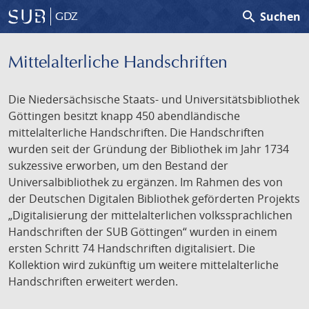
search
Suchen
GDZ
Mittelalterliche Handschriften
Die Niedersächsische Staats- und Universitätsbibliothek
Göttingen besitzt knapp 450 abendländische
mittelalterliche Handschriften. Die Handschriften
wurden seit der Gründung der Bibliothek im Jahr 1734
sukzessive erworben, um den Bestand der
Universalbibliothek zu ergänzen. Im Rahmen des von
der Deutschen Digitalen Bibliothek geförderten Projekts
„Digitalisierung der mittelalterlichen volkssprachlichen
Handschriften der SUB Göttingen“ wurden in einem
ersten Schritt 74 Handschriften digitalisiert. Die
Kollektion wird zukünftig um weitere mittelalterliche
Handschriften erweitert werden.