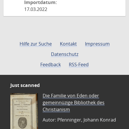
Importdatum:
17.03.2022
Hilfe zur Suche
Kontakt
Impressum
Datenschutz
Feedback
RSS-Feed
Just scanned
Die Familie von Eden oder
gemeinnüzige Bibliothek des
Christianism
Autor: Pfenninger, Johann Konrad