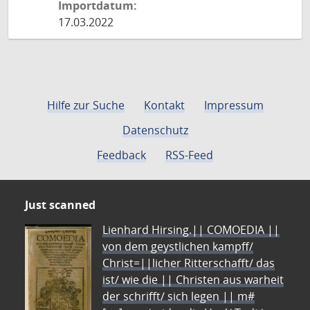
Importdatum:
17.03.2022
Hilfe zur Suche
Kontakt
Impressum
Datenschutz
Feedback
RSS-Feed
Just scanned
Lienhard Hirsing.|| COMOEDIA ||
von dem geystlichen kampff/
Christ=||licher Ritterschafft/ das
ist/ wie die || Christen aus warheit
der schrifft/ sich legen || m#