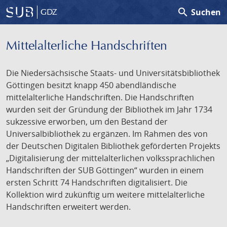
search
Suchen
GDZ
Mittelalterliche Handschriften
Die Niedersächsische Staats- und Universitätsbibliothek
Göttingen besitzt knapp 450 abendländische
mittelalterliche Handschriften. Die Handschriften
wurden seit der Gründung der Bibliothek im Jahr 1734
sukzessive erworben, um den Bestand der
Universalbibliothek zu ergänzen. Im Rahmen des von
der Deutschen Digitalen Bibliothek geförderten Projekts
„Digitalisierung der mittelalterlichen volkssprachlichen
Handschriften der SUB Göttingen“ wurden in einem
ersten Schritt 74 Handschriften digitalisiert. Die
Kollektion wird zukünftig um weitere mittelalterliche
Handschriften erweitert werden.