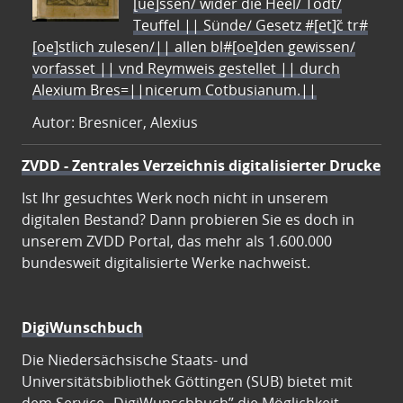
[ue]ssen/ wider die Heel/ Todt/
Teuffel || Sünde/ Gesetz #[et]c̃ tr#
[oe]stlich zulesen/|| allen bl#[oe]den gewissen/
vorfasset || vnd Reymweis gestellet || durch
Alexium Bres=||nicerum Cotbusianum.||
Autor: Bresnicer, Alexius
ZVDD - Zentrales Verzeichnis digitalisierter Drucke
Ist Ihr gesuchtes Werk noch nicht in unserem
digitalen Bestand? Dann probieren Sie es doch in
unserem ZVDD Portal, das mehr als 1.600.000
bundesweit digitalisierte Werke nachweist.
DigiWunschbuch
Die Niedersächsische Staats- und
Universitätsbibliothek Göttingen (SUB) bietet mit