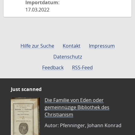
Importdatum:
17.03.2022
Hilfe zur Suche
Kontakt
Impressum
Datenschutz
Feedback
RSS-Feed
Just scanned
Die Familie von Eden oder
gemeinnüzige Bibliothek des
Christianism
Autor: Pfenninger, Johann Konrad