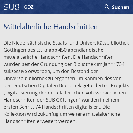
search
Suchen
GDZ
Mittelalterliche Handschriften
Die Niedersächsische Staats- und Universitätsbibliothek
Göttingen besitzt knapp 450 abendländische
mittelalterliche Handschriften. Die Handschriften
wurden seit der Gründung der Bibliothek im Jahr 1734
sukzessive erworben, um den Bestand der
Universalbibliothek zu ergänzen. Im Rahmen des von
der Deutschen Digitalen Bibliothek geförderten Projekts
„Digitalisierung der mittelalterlichen volkssprachlichen
Handschriften der SUB Göttingen“ wurden in einem
ersten Schritt 74 Handschriften digitalisiert. Die
Kollektion wird zukünftig um weitere mittelalterliche
Handschriften erweitert werden.