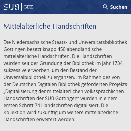
search
Suchen
GDZ
Mittelalterliche Handschriften
Die Niedersächsische Staats- und Universitätsbibliothek
Göttingen besitzt knapp 450 abendländische
mittelalterliche Handschriften. Die Handschriften
wurden seit der Gründung der Bibliothek im Jahr 1734
sukzessive erworben, um den Bestand der
Universalbibliothek zu ergänzen. Im Rahmen des von
der Deutschen Digitalen Bibliothek geförderten Projekts
„Digitalisierung der mittelalterlichen volkssprachlichen
Handschriften der SUB Göttingen“ wurden in einem
ersten Schritt 74 Handschriften digitalisiert. Die
Kollektion wird zukünftig um weitere mittelalterliche
Handschriften erweitert werden.