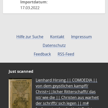
Importdatum:
17.03.2022
Hilfe zur Suche
Kontakt
Impressum
Datenschutz
Feedback
RSS-Feed
Just scanned
Lienhard Hirsing.|| COMOEDIA ||
von dem geystlichen kampff/
Christ=||licher Ritterschafft/ das
ist/ wie die || Christen aus warheit
der schrifft/ sich legen || m#