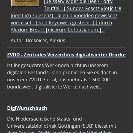
[ue]ssen/ wider die Heel/ Todt/
Teuffel || Sünde/ Gesetz #[et]c̃ tr#
[oe]stlich zulesen/|| allen bl#[oe]den gewissen/
vorfasset || vnd Reymweis gestellet || durch
Alexium Bres=||nicerum Cotbusianum.||
Autor: Bresnicer, Alexius
ZVDD - Zentrales Verzeichnis digitalisierter Drucke
Ist Ihr gesuchtes Werk noch nicht in unserem
digitalen Bestand? Dann probieren Sie es doch in
unserem ZVDD Portal, das mehr als 1.600.000
bundesweit digitalisierte Werke nachweist.
DigiWunschbuch
Die Niedersächsische Staats- und
Universitätsbibliothek Göttingen (SUB) bietet mit