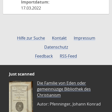
Importdatum:
17.03.2022
Hilfe zur Suche
Kontakt
Impressum
Datenschutz
Feedback
RSS-Feed
Just scanned
Die Familie von Eden oder
gemeinnüzige Bibliothek des
Christianism
Autor: Pfenninger, Johann Konrad