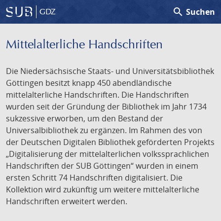
search
Suchen
GDZ
Mittelalterliche Handschriften
Die Niedersächsische Staats- und Universitätsbibliothek
Göttingen besitzt knapp 450 abendländische
mittelalterliche Handschriften. Die Handschriften
wurden seit der Gründung der Bibliothek im Jahr 1734
sukzessive erworben, um den Bestand der
Universalbibliothek zu ergänzen. Im Rahmen des von
der Deutschen Digitalen Bibliothek geförderten Projekts
„Digitalisierung der mittelalterlichen volkssprachlichen
Handschriften der SUB Göttingen“ wurden in einem
ersten Schritt 74 Handschriften digitalisiert. Die
Kollektion wird zukünftig um weitere mittelalterliche
Handschriften erweitert werden.