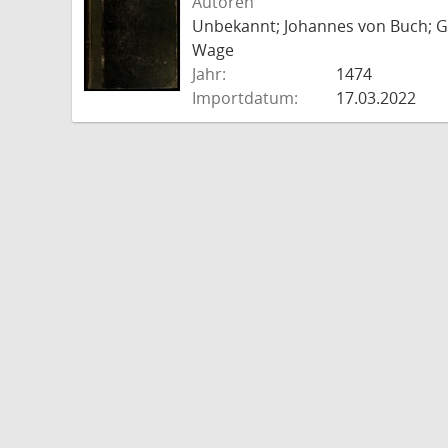
Autoren
Unbekannt; Johannes von Buch; Go
Wage
Jahr:
1474
Importdatum:
17.03.2022