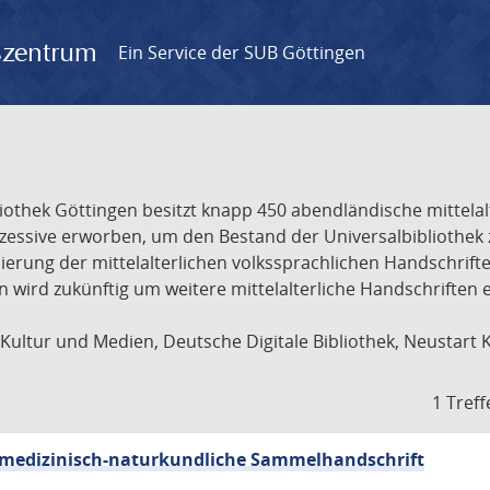
gszentrum
Ein Service der SUB Göttingen
liothek Göttingen besitzt knapp 450 abendländische mittela
ukzessive erworben, um den Bestand der Universalbibliothe
lisierung der mittelalterlichen volkssprachlichen Handschri
ion wird zukünftig um weitere mittelalterliche Handschriften
ultur und Medien, Deutsche Digitale Bibliothek, Neustart 
1 Treff
sch-medizinisch-naturkundliche Sammelhandschrift