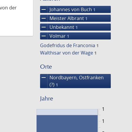
 von der
remove
Johannes von Buch
1
remove
Meister Albrant
1
remove
Unbekannt
1
remove
Volmar
1
Godefridus de Franconia
1
Walthisar von der Wage
1
Orte
remove
Nordbayern, Ostfranken
(?)
1
Jahre
1
1