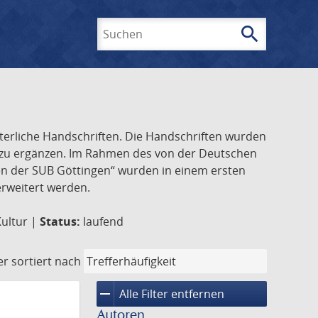
search
Suchen
lterliche Handschriften. Die Handschriften wurden
k zu ergänzen. Im Rahmen des von der Deutschen
ften der SUB Göttingen“ wurden in einem ersten
 erweitert werden.
Kultur |
Status:
laufend
er
sortiert nach
remove
Alle Filter entfernen
Autoren