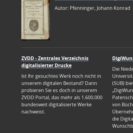
Autor: Pfenninger, Johann Konrad
ZVDD - Zentrales Verzeichnis
DigiWun
digitalisierter Drucke
Die Nied
Ist Ihr gesuchtes Werk noch nicht in
Universit
unserem digitalen Bestand? Dann
(SUB) bie
probieren Sie es doch in unserem
„DigiWun
ZVDD Portal, das mehr als 1.600.000
Patenscha
bundesweit digitalisierte Werke
von Büch
nachweist.
Übernehm
die Digit
Wunschb