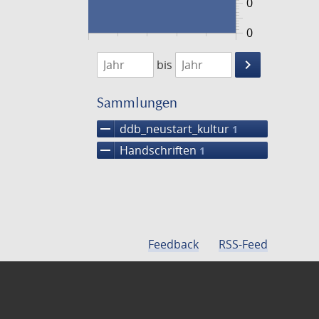
0
0
1474
1475
keyboard_arrow_right
bis
Suche
einschränke
Sammlungen
remove
ddb_neustart_kultur
1
remove
Handschriften
1
Feedback
RSS-Feed