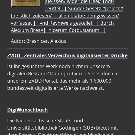
[ue]ssen/ wider die Heel/ Todt/
Teuffel || Sünde/ Gesetz #[et]c̃ tr#
[oe]stlich zulesen/|| allen bl#[oe]den gewissen/
vorfasset || vnd Reymweis gestellet || durch
Alexium Bres=||nicerum Cotbusianum.||
Autor: Bresnicer, Alexius
ZVDD - Zentrales Verzeichnis digitalisierter Drucke
Ist Ihr gesuchtes Werk noch nicht in unserem
digitalen Bestand? Dann probieren Sie es doch in
unserem ZVDD Portal, das mehr als 1.600.000
bundesweit digitalisierte Werke nachweist.
DigiWunschbuch
Die Niedersächsische Staats- und
Universitätsbibliothek Göttingen (SUB) bietet mit