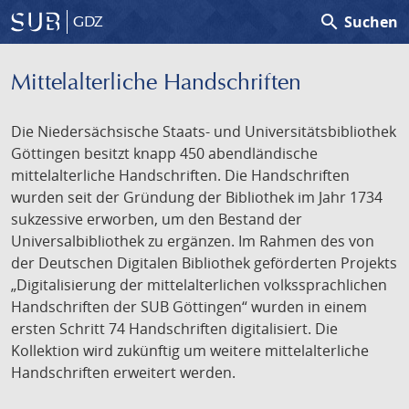
search
Suchen
GDZ
Mittelalterliche Handschriften
Die Niedersächsische Staats- und Universitätsbibliothek
Göttingen besitzt knapp 450 abendländische
mittelalterliche Handschriften. Die Handschriften
wurden seit der Gründung der Bibliothek im Jahr 1734
sukzessive erworben, um den Bestand der
Universalbibliothek zu ergänzen. Im Rahmen des von
der Deutschen Digitalen Bibliothek geförderten Projekts
„Digitalisierung der mittelalterlichen volkssprachlichen
Handschriften der SUB Göttingen“ wurden in einem
ersten Schritt 74 Handschriften digitalisiert. Die
Kollektion wird zukünftig um weitere mittelalterliche
Handschriften erweitert werden.