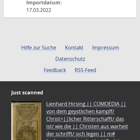
Importdatum:
17.03.2022
Hilfe zur Suche
Kontakt
Impressum
Datenschutz
Feedback
RSS-Feed
Just scanned
Lienhard Hirsing.|| COMOEDIA ||
von dem geystlichen kampff/
Christ=||licher Ritterschafft/ das
ist/ wie die || Christen aus warheit
der schrifft/ sich legen || m#