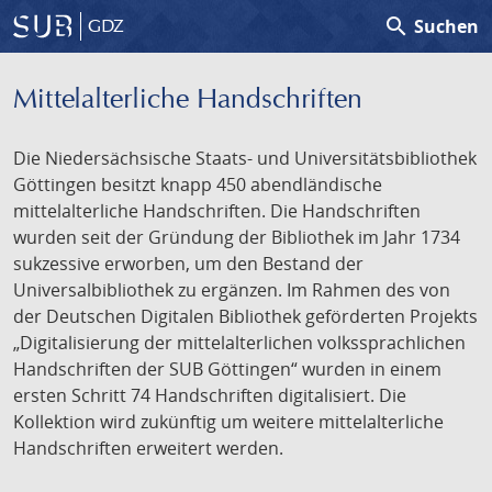
search
Suchen
GDZ
Mittelalterliche Handschriften
Die Niedersächsische Staats- und Universitätsbibliothek
Göttingen besitzt knapp 450 abendländische
mittelalterliche Handschriften. Die Handschriften
wurden seit der Gründung der Bibliothek im Jahr 1734
sukzessive erworben, um den Bestand der
Universalbibliothek zu ergänzen. Im Rahmen des von
der Deutschen Digitalen Bibliothek geförderten Projekts
„Digitalisierung der mittelalterlichen volkssprachlichen
Handschriften der SUB Göttingen“ wurden in einem
ersten Schritt 74 Handschriften digitalisiert. Die
Kollektion wird zukünftig um weitere mittelalterliche
Handschriften erweitert werden.