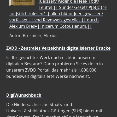
[ue]ssen/ wider die Heel/ Todt/
Teuffel || Sünde/ Gesetz #[et]c̃ tr#
[oe]stlich zulesen/|| allen bl#[oe]den gewissen/
vorfasset || vnd Reymweis gestellet || durch
Alexium Bres=||nicerum Cotbusianum.||
Autor: Bresnicer, Alexius
ZVDD - Zentrales Verzeichnis digitalisierter Drucke
Ist Ihr gesuchtes Werk noch nicht in unserem
digitalen Bestand? Dann probieren Sie es doch in
unserem ZVDD Portal, das mehr als 1.600.000
bundesweit digitalisierte Werke nachweist.
DigiWunschbuch
Die Niedersächsische Staats- und
Universitätsbibliothek Göttingen (SUB) bietet mit