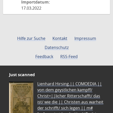
Importdatum:
17.03.2022
Hilfe zur Suche
Kontakt
Impressum
Datenschutz
Feedback
RSS-Feed
Just scanned
Lienhard Hirsing.|| COMOEDIA ||
von dem geystlichen kampff/
Christ=||licher Ritterschafft/ das
ist/ wie die || Christen aus warheit
der schrifft/ sich legen || m#