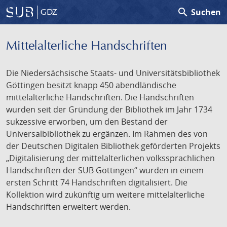
search
Suchen
GDZ
Mittelalterliche Handschriften
Die Niedersächsische Staats- und Universitätsbibliothek
Göttingen besitzt knapp 450 abendländische
mittelalterliche Handschriften. Die Handschriften
wurden seit der Gründung der Bibliothek im Jahr 1734
sukzessive erworben, um den Bestand der
Universalbibliothek zu ergänzen. Im Rahmen des von
der Deutschen Digitalen Bibliothek geförderten Projekts
„Digitalisierung der mittelalterlichen volkssprachlichen
Handschriften der SUB Göttingen“ wurden in einem
ersten Schritt 74 Handschriften digitalisiert. Die
Kollektion wird zukünftig um weitere mittelalterliche
Handschriften erweitert werden.