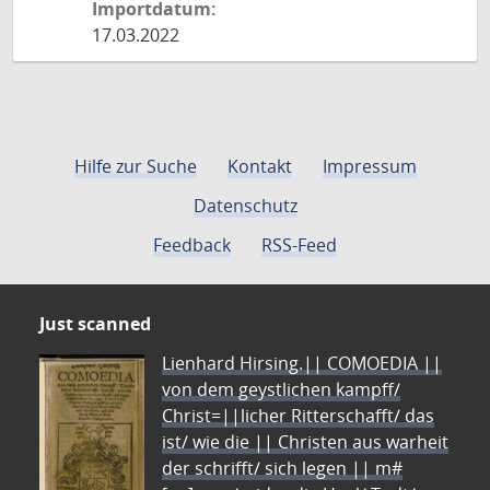
Importdatum:
17.03.2022
Hilfe zur Suche
Kontakt
Impressum
Datenschutz
Feedback
RSS-Feed
Just scanned
Lienhard Hirsing.|| COMOEDIA ||
von dem geystlichen kampff/
Christ=||licher Ritterschafft/ das
ist/ wie die || Christen aus warheit
der schrifft/ sich legen || m#