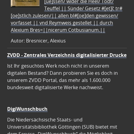
[ue]ssen/ wider die Heel/ Todt/
Teuffel || Sünde/ Gesetz #[et]c̃ tr#
[oe]stlich zulesen/|| allen bl#[oe]den gewissen/
vorfasset || vnd Reymweis gestellet || durch
Alexium Bres=||nicerum Cotbusianum.||
Autor: Bresnicer, Alexius
ZVDD - Zentrales Verzeichnis digitalisierter Drucke
Ist Ihr gesuchtes Werk noch nicht in unserem
digitalen Bestand? Dann probieren Sie es doch in
unserem ZVDD Portal, das mehr als 1.600.000
bundesweit digitalisierte Werke nachweist.
DigiWunschbuch
Die Niedersächsische Staats- und
Universitätsbibliothek Göttingen (SUB) bietet mit