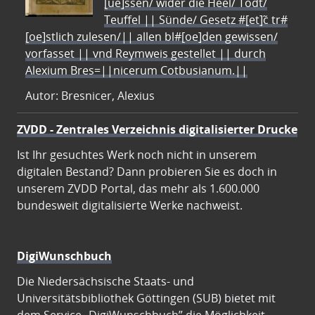
[ue]ssen/ wider die Heel/ Todt/
Teuffel || Sünde/ Gesetz #[et]c̃ tr#
[oe]stlich zulesen/|| allen bl#[oe]den gewissen/
vorfasset || vnd Reymweis gestellet || durch
Alexium Bres=||nicerum Cotbusianum.||
Autor: Bresnicer, Alexius
ZVDD - Zentrales Verzeichnis digitalisierter Drucke
Ist Ihr gesuchtes Werk noch nicht in unserem
digitalen Bestand? Dann probieren Sie es doch in
unserem ZVDD Portal, das mehr als 1.600.000
bundesweit digitalisierte Werke nachweist.
DigiWunschbuch
Die Niedersächsische Staats- und
Universitätsbibliothek Göttingen (SUB) bietet mit