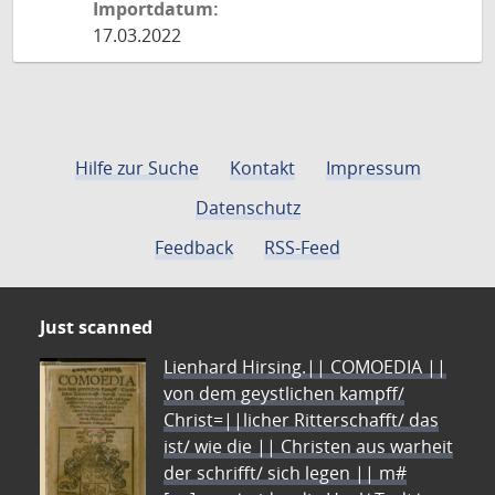
Importdatum:
17.03.2022
Hilfe zur Suche
Kontakt
Impressum
Datenschutz
Feedback
RSS-Feed
Just scanned
Lienhard Hirsing.|| COMOEDIA ||
von dem geystlichen kampff/
Christ=||licher Ritterschafft/ das
ist/ wie die || Christen aus warheit
der schrifft/ sich legen || m#