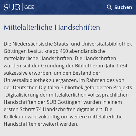
search
Suchen
GDZ
Mittelalterliche Handschriften
Die Niedersächsische Staats- und Universitätsbibliothek
Göttingen besitzt knapp 450 abendländische
mittelalterliche Handschriften. Die Handschriften
wurden seit der Gründung der Bibliothek im Jahr 1734
sukzessive erworben, um den Bestand der
Universalbibliothek zu ergänzen. Im Rahmen des von
der Deutschen Digitalen Bibliothek geförderten Projekts
„Digitalisierung der mittelalterlichen volkssprachlichen
Handschriften der SUB Göttingen“ wurden in einem
ersten Schritt 74 Handschriften digitalisiert. Die
Kollektion wird zukünftig um weitere mittelalterliche
Handschriften erweitert werden.