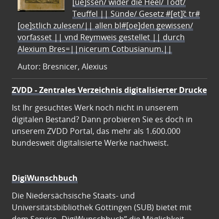
[ue]ssen/ wider die Heel/ Todt/
Teuffel || Sünde/ Gesetz #[et]c̃ tr#
[oe]stlich zulesen/|| allen bl#[oe]den gewissen/
vorfasset || vnd Reymweis gestellet || durch
Alexium Bres=||nicerum Cotbusianum.||
Autor: Bresnicer, Alexius
ZVDD - Zentrales Verzeichnis digitalisierter Drucke
Ist Ihr gesuchtes Werk noch nicht in unserem
digitalen Bestand? Dann probieren Sie es doch in
unserem ZVDD Portal, das mehr als 1.600.000
bundesweit digitalisierte Werke nachweist.
DigiWunschbuch
Die Niedersächsische Staats- und
Universitätsbibliothek Göttingen (SUB) bietet mit