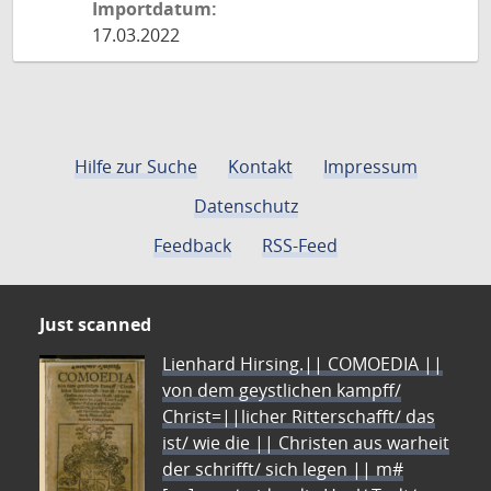
Importdatum:
17.03.2022
Hilfe zur Suche
Kontakt
Impressum
Datenschutz
Feedback
RSS-Feed
Just scanned
Lienhard Hirsing.|| COMOEDIA ||
von dem geystlichen kampff/
Christ=||licher Ritterschafft/ das
ist/ wie die || Christen aus warheit
der schrifft/ sich legen || m#