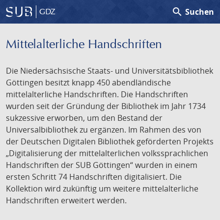
search
Suchen
GDZ
Mittelalterliche Handschriften
Die Niedersächsische Staats- und Universitätsbibliothek
Göttingen besitzt knapp 450 abendländische
mittelalterliche Handschriften. Die Handschriften
wurden seit der Gründung der Bibliothek im Jahr 1734
sukzessive erworben, um den Bestand der
Universalbibliothek zu ergänzen. Im Rahmen des von
der Deutschen Digitalen Bibliothek geförderten Projekts
„Digitalisierung der mittelalterlichen volkssprachlichen
Handschriften der SUB Göttingen“ wurden in einem
ersten Schritt 74 Handschriften digitalisiert. Die
Kollektion wird zukünftig um weitere mittelalterliche
Handschriften erweitert werden.