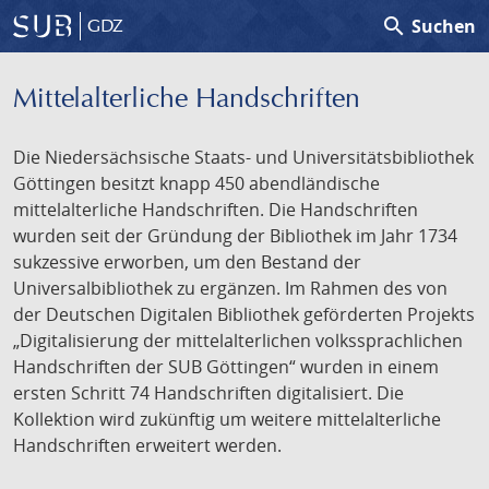
search
Suchen
GDZ
Mittelalterliche Handschriften
Die Niedersächsische Staats- und Universitätsbibliothek
Göttingen besitzt knapp 450 abendländische
mittelalterliche Handschriften. Die Handschriften
wurden seit der Gründung der Bibliothek im Jahr 1734
sukzessive erworben, um den Bestand der
Universalbibliothek zu ergänzen. Im Rahmen des von
der Deutschen Digitalen Bibliothek geförderten Projekts
„Digitalisierung der mittelalterlichen volkssprachlichen
Handschriften der SUB Göttingen“ wurden in einem
ersten Schritt 74 Handschriften digitalisiert. Die
Kollektion wird zukünftig um weitere mittelalterliche
Handschriften erweitert werden.