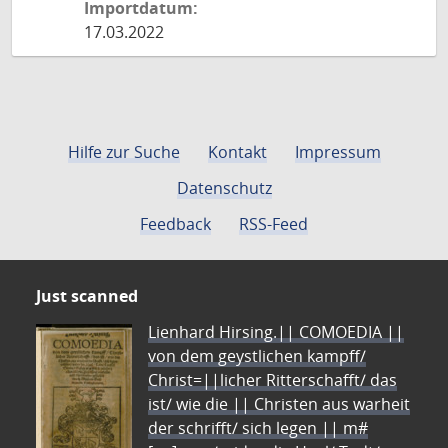
Importdatum:
17.03.2022
Hilfe zur Suche
Kontakt
Impressum
Datenschutz
Feedback
RSS-Feed
Just scanned
Lienhard Hirsing.|| COMOEDIA ||
von dem geystlichen kampff/
Christ=||licher Ritterschafft/ das
ist/ wie die || Christen aus warheit
der schrifft/ sich legen || m#