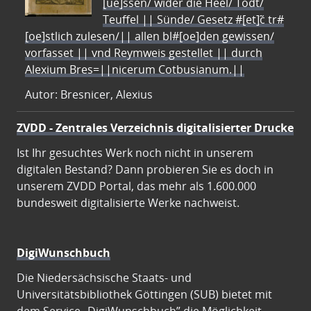
[ue]ssen/ wider die Heel/ Todt/
Teuffel || Sünde/ Gesetz #[et]c̃ tr#
[oe]stlich zulesen/|| allen bl#[oe]den gewissen/
vorfasset || vnd Reymweis gestellet || durch
Alexium Bres=||nicerum Cotbusianum.||
Autor: Bresnicer, Alexius
ZVDD - Zentrales Verzeichnis digitalisierter Drucke
Ist Ihr gesuchtes Werk noch nicht in unserem
digitalen Bestand? Dann probieren Sie es doch in
unserem ZVDD Portal, das mehr als 1.600.000
bundesweit digitalisierte Werke nachweist.
DigiWunschbuch
Die Niedersächsische Staats- und
Universitätsbibliothek Göttingen (SUB) bietet mit