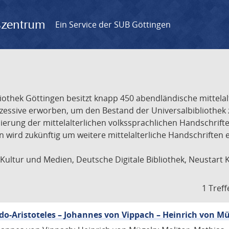
gszentrum
Ein Service der SUB Göttingen
liothek Göttingen besitzt knapp 450 abendländische mittela
ukzessive erworben, um den Bestand der Universalbibliothe
lisierung der mittelalterlichen volkssprachlichen Handschri
ion wird zukünftig um weitere mittelalterliche Handschriften
ultur und Medien, Deutsche Digitale Bibliothek, Neustart 
1 Treff
eudo-Aristoteles – Johannes von Vippach – Heinrich von M