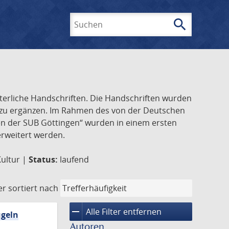
search
Suchen
lterliche Handschriften. Die Handschriften wurden
k zu ergänzen. Im Rahmen des von der Deutschen
ften der SUB Göttingen“ wurden in einem ersten
 erweitert werden.
Kultur |
Status:
laufend
er
sortiert nach
remove
Alle Filter entfernen
ügeln
Autoren