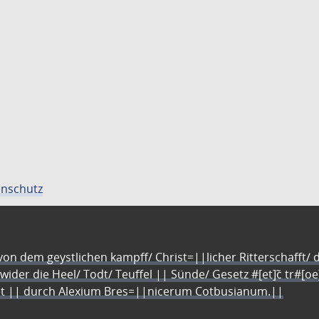
nschutz
n dem geystlichen kampff/ Christ=||licher Ritterschafft/ da
 wider die Heel/ Todt/ Teuffel || Sünde/ Gesetz #[et]c̃ tr#[o
let || durch Alexium Bres=||nicerum Cotbusianum.||