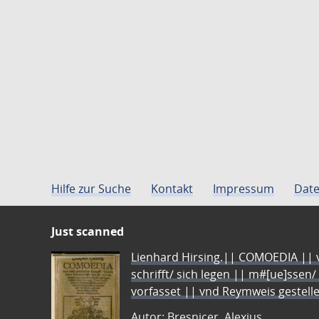
Hilfe zur Suche
Kontakt
Impressum
Date
Just scanned
Lienhard Hirsing.|| COMOEDIA || vo
schrifft/ sich legen || m#[ue]ssen/
vorfasset || vnd Reymweis gestel
Autor: Bresnicer, Alexius