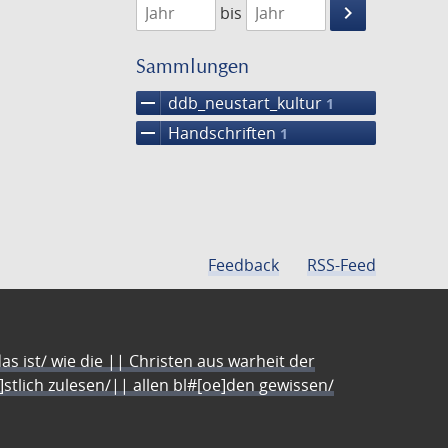
keyboard_arrow_right
bis
Suche
einschränke
Sammlungen
remove
ddb_neustart_kultur
1
remove
Handschriften
1
Feedback
RSS-Feed
s ist/ wie die || Christen aus warheit der
e]stlich zulesen/|| allen bl#[oe]den gewissen/