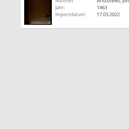
Autoren
Aristoteles; J
Jahr:
1463
Importdatum:
17.03.2022