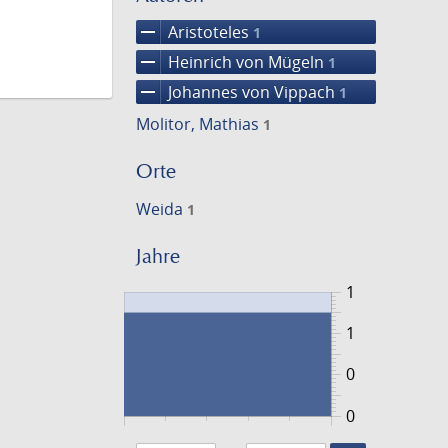
remove
Aristoteles
1
remove
Heinrich von Mügeln
1
remove
Johannes von Vippach
1
Molitor, Mathias
1
Orte
Weida
1
Jahre
1
1
0
0
1463
1464