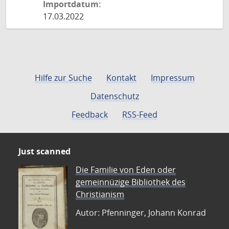
Importdatum:
17.03.2022
Hilfe zur Suche
Kontakt
Impressum
Datenschutz
Feedback
RSS-Feed
Just scanned
Die Familie von Eden oder
gemeinnüzige Bibliothek des
Christianism
Autor: Pfenninger, Johann Konrad