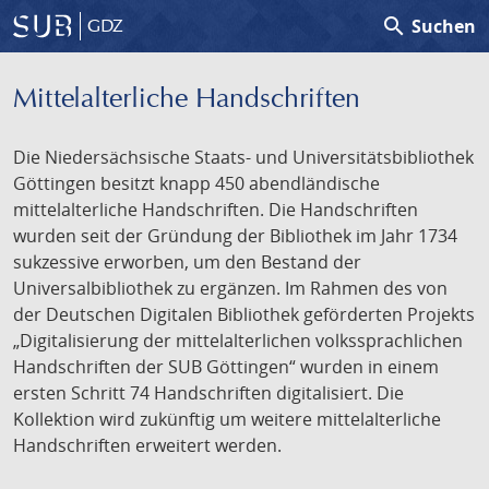
search
Suchen
GDZ
Mittelalterliche Handschriften
Die Niedersächsische Staats- und Universitätsbibliothek
Göttingen besitzt knapp 450 abendländische
mittelalterliche Handschriften. Die Handschriften
wurden seit der Gründung der Bibliothek im Jahr 1734
sukzessive erworben, um den Bestand der
Universalbibliothek zu ergänzen. Im Rahmen des von
der Deutschen Digitalen Bibliothek geförderten Projekts
„Digitalisierung der mittelalterlichen volkssprachlichen
Handschriften der SUB Göttingen“ wurden in einem
ersten Schritt 74 Handschriften digitalisiert. Die
Kollektion wird zukünftig um weitere mittelalterliche
Handschriften erweitert werden.