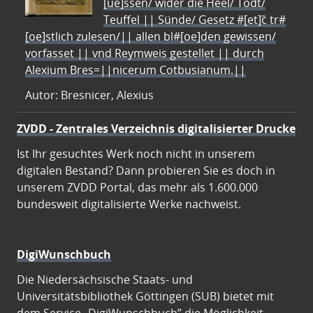
[ue]ssen/ wider die Heel/ Todt/
Teuffel || Sünde/ Gesetz #[et]c̃ tr#
[oe]stlich zulesen/|| allen bl#[oe]den gewissen/
vorfasset || vnd Reymweis gestellet || durch
Alexium Bres=||nicerum Cotbusianum.||
Autor: Bresnicer, Alexius
ZVDD - Zentrales Verzeichnis digitalisierter Drucke
Ist Ihr gesuchtes Werk noch nicht in unserem
digitalen Bestand? Dann probieren Sie es doch in
unserem ZVDD Portal, das mehr als 1.600.000
bundesweit digitalisierte Werke nachweist.
DigiWunschbuch
Die Niedersächsische Staats- und
Universitätsbibliothek Göttingen (SUB) bietet mit