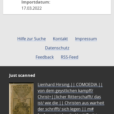
Importdatum:
17.03.2022
Hilfe zur Suche
Kontakt
Impressum
Datenschutz
Feedback
RSS-Feed
Just scanned
Lienhard Hirsing.|| COMOEDIA ||
von dem geystlichen kampff/
Christ=||licher Ritterschafft/ das
ist/ wie die || Christen aus warheit
der schrifft/ sich legen || m#