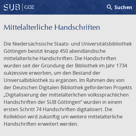
search
Suchen
GDZ
Mittelalterliche Handschriften
Die Niedersächsische Staats- und Universitätsbibliothek
Göttingen besitzt knapp 450 abendländische
mittelalterliche Handschriften. Die Handschriften
wurden seit der Gründung der Bibliothek im Jahr 1734
sukzessive erworben, um den Bestand der
Universalbibliothek zu ergänzen. Im Rahmen des von
der Deutschen Digitalen Bibliothek geförderten Projekts
„Digitalisierung der mittelalterlichen volkssprachlichen
Handschriften der SUB Göttingen“ wurden in einem
ersten Schritt 74 Handschriften digitalisiert. Die
Kollektion wird zukünftig um weitere mittelalterliche
Handschriften erweitert werden.