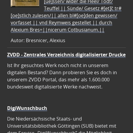
[ue]ssen/ wider die Heel/ Todt/
Teuffel || Sünde/ Gesetz #[et]c̃ tr#
[oe]stlich zulesen/|| allen bl#[oe]den gewissen/
vorfasset || vnd Reymweis gestellet || durch
Alexium Bres=||nicerum Cotbusianum.||
Autor: Bresnicer, Alexius
ZVDD - Zentrales Verzeichnis digitalisierter Drucke
Ist Ihr gesuchtes Werk noch nicht in unserem
digitalen Bestand? Dann probieren Sie es doch in
unserem ZVDD Portal, das mehr als 1.600.000
bundesweit digitalisierte Werke nachweist.
DigiWunschbuch
Die Niedersächsische Staats- und
Universitätsbibliothek Göttingen (SUB) bietet mit