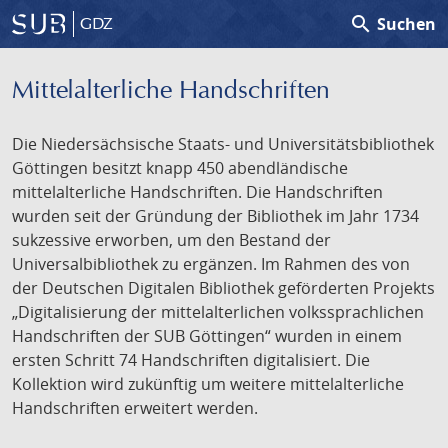
search
Suchen
GDZ
Mittelalterliche Handschriften
Die Niedersächsische Staats- und Universitätsbibliothek
Göttingen besitzt knapp 450 abendländische
mittelalterliche Handschriften. Die Handschriften
wurden seit der Gründung der Bibliothek im Jahr 1734
sukzessive erworben, um den Bestand der
Universalbibliothek zu ergänzen. Im Rahmen des von
der Deutschen Digitalen Bibliothek geförderten Projekts
„Digitalisierung der mittelalterlichen volkssprachlichen
Handschriften der SUB Göttingen“ wurden in einem
ersten Schritt 74 Handschriften digitalisiert. Die
Kollektion wird zukünftig um weitere mittelalterliche
Handschriften erweitert werden.