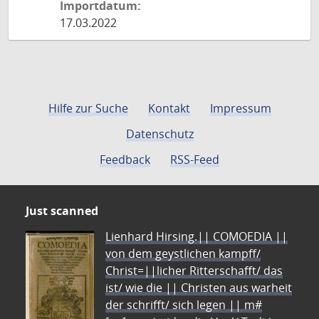
Importdatum:
17.03.2022
Hilfe zur Suche
Kontakt
Impressum
Datenschutz
Feedback
RSS-Feed
Just scanned
Lienhard Hirsing.|| COMOEDIA ||
von dem geystlichen kampff/
Christ=||licher Ritterschafft/ das
ist/ wie die || Christen aus warheit
der schrifft/ sich legen || m#