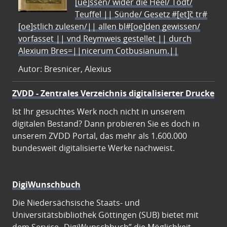
[ue]ssen/ wider die Heel/ Todt/
Teuffel || Sünde/ Gesetz #[et]c̃ tr#
[oe]stlich zulesen/|| allen bl#[oe]den gewissen/
vorfasset || vnd Reymweis gestellet || durch
Alexium Bres=||nicerum Cotbusianum.||
Autor: Bresnicer, Alexius
ZVDD - Zentrales Verzeichnis digitalisierter Drucke
Ist Ihr gesuchtes Werk noch nicht in unserem
digitalen Bestand? Dann probieren Sie es doch in
unserem ZVDD Portal, das mehr als 1.600.000
bundesweit digitalisierte Werke nachweist.
DigiWunschbuch
Die Niedersächsische Staats- und
Universitätsbibliothek Göttingen (SUB) bietet mit