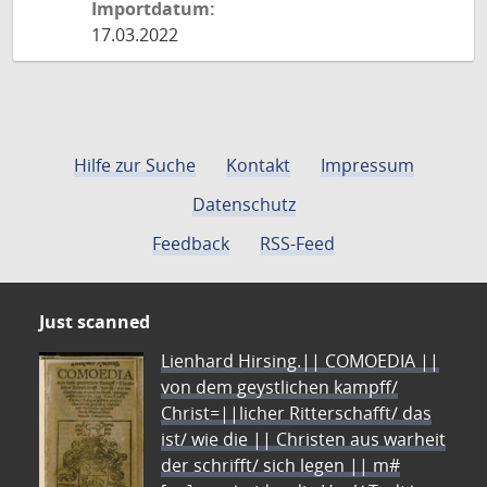
Importdatum:
17.03.2022
Hilfe zur Suche
Kontakt
Impressum
Datenschutz
Feedback
RSS-Feed
Just scanned
Lienhard Hirsing.|| COMOEDIA ||
von dem geystlichen kampff/
Christ=||licher Ritterschafft/ das
ist/ wie die || Christen aus warheit
der schrifft/ sich legen || m#