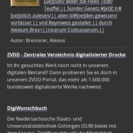
[ue]ssen/ wider die Heel/ Todt/
Teuffel || Sünde/ Gesetz #[et]c̃ tr#
[oe]stlich zulesen/|| allen bl#[oe]den gewissen/
vorfasset || vnd Reymweis gestellet || durch
Alexium Bres=||nicerum Cotbusianum.||
Autor: Bresnicer, Alexius
ZVDD - Zentrales Verzeichnis digitalisierter Drucke
Ist Ihr gesuchtes Werk noch nicht in unserem
digitalen Bestand? Dann probieren Sie es doch in
unserem ZVDD Portal, das mehr als 1.600.000
bundesweit digitalisierte Werke nachweist.
DigiWunschbuch
Die Niedersächsische Staats- und
Universitätsbibliothek Göttingen (SUB) bietet mit