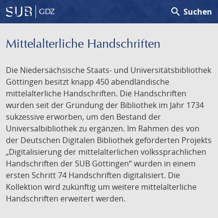
search
Suchen
GDZ
Mittelalterliche Handschriften
Die Niedersächsische Staats- und Universitätsbibliothek
Göttingen besitzt knapp 450 abendländische
mittelalterliche Handschriften. Die Handschriften
wurden seit der Gründung der Bibliothek im Jahr 1734
sukzessive erworben, um den Bestand der
Universalbibliothek zu ergänzen. Im Rahmen des von
der Deutschen Digitalen Bibliothek geförderten Projekts
„Digitalisierung der mittelalterlichen volkssprachlichen
Handschriften der SUB Göttingen“ wurden in einem
ersten Schritt 74 Handschriften digitalisiert. Die
Kollektion wird zukünftig um weitere mittelalterliche
Handschriften erweitert werden.