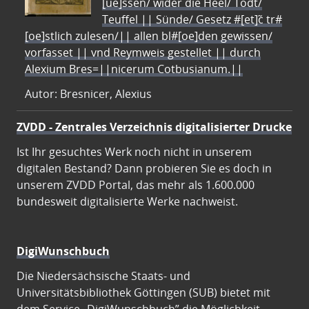
[ue]ssen/ wider die Heel/ Todt/
Teuffel || Sünde/ Gesetz #[et]c̃ tr#
[oe]stlich zulesen/|| allen bl#[oe]den gewissen/
vorfasset || vnd Reymweis gestellet || durch
Alexium Bres=||nicerum Cotbusianum.||
Autor: Bresnicer, Alexius
ZVDD - Zentrales Verzeichnis digitalisierter Drucke
Ist Ihr gesuchtes Werk noch nicht in unserem
digitalen Bestand? Dann probieren Sie es doch in
unserem ZVDD Portal, das mehr als 1.600.000
bundesweit digitalisierte Werke nachweist.
DigiWunschbuch
Die Niedersächsische Staats- und
Universitätsbibliothek Göttingen (SUB) bietet mit