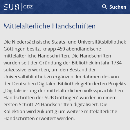
search
Suchen
GDZ
Mittelalterliche Handschriften
Die Niedersächsische Staats- und Universitätsbibliothek
Göttingen besitzt knapp 450 abendländische
mittelalterliche Handschriften. Die Handschriften
wurden seit der Gründung der Bibliothek im Jahr 1734
sukzessive erworben, um den Bestand der
Universalbibliothek zu ergänzen. Im Rahmen des von
der Deutschen Digitalen Bibliothek geförderten Projekts
„Digitalisierung der mittelalterlichen volkssprachlichen
Handschriften der SUB Göttingen“ wurden in einem
ersten Schritt 74 Handschriften digitalisiert. Die
Kollektion wird zukünftig um weitere mittelalterliche
Handschriften erweitert werden.