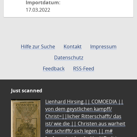
Importdatum:
17.03.2022
Hilfe zur Suche
Kontakt
Impressum
Datenschutz
Feedback
RSS-Feed
Just scanned
Lienhard Hirsing.|| COMOEDIA ||
von dem geystlichen kampff/
Christ=||licher Ritterschafft/ das
ist/ wie die || Christen aus warheit
der schrifft/ sich legen || m#