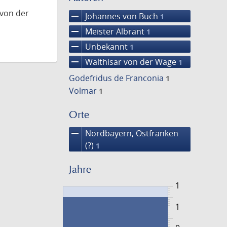
 von der
remove
Johannes von Buch
1
remove
Meister Albrant
1
remove
Unbekannt
1
remove
Walthisar von der Wage
1
Godefridus de Franconia
1
Volmar
1
Orte
remove
Nordbayern, Ostfranken
(?)
1
Jahre
1
1