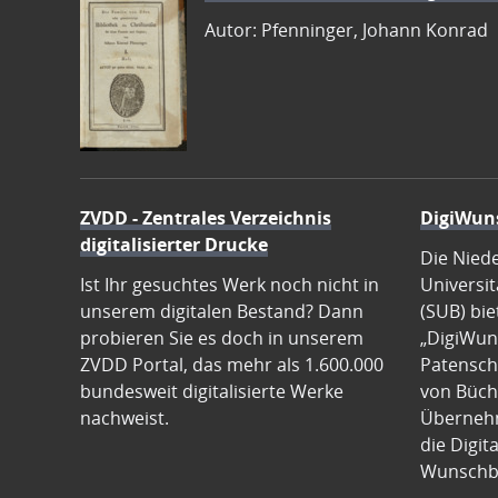
Autor: Pfenninger, Johann Konrad
ZVDD - Zentrales Verzeichnis
DigiWun
digitalisierter Drucke
Die Nied
Ist Ihr gesuchtes Werk noch nicht in
Universit
unserem digitalen Bestand? Dann
(SUB) bie
probieren Sie es doch in unserem
„DigiWun
ZVDD Portal, das mehr als 1.600.000
Patenscha
bundesweit digitalisierte Werke
von Büch
nachweist.
Übernehm
die Digit
Wunschb