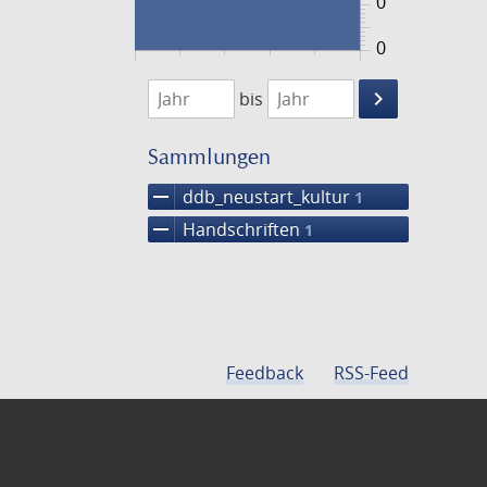
0
0
1474
1475
keyboard_arrow_right
bis
Suche
einschränke
Sammlungen
remove
ddb_neustart_kultur
1
remove
Handschriften
1
Feedback
RSS-Feed