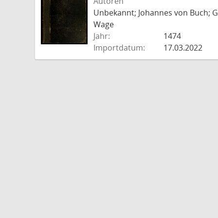
Autoren
Unbekannt; Johannes von Buch; Go
Wage
Jahr:
1474
Importdatum:
17.03.2022