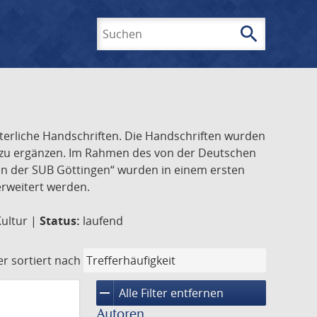
search
Suchen
lterliche Handschriften. Die Handschriften wurden
k zu ergänzen. Im Rahmen des von der Deutschen
ften der SUB Göttingen“ wurden in einem ersten
 erweitert werden.
Kultur |
Status:
laufend
er
sortiert nach
remove
Alle Filter entfernen
Autoren