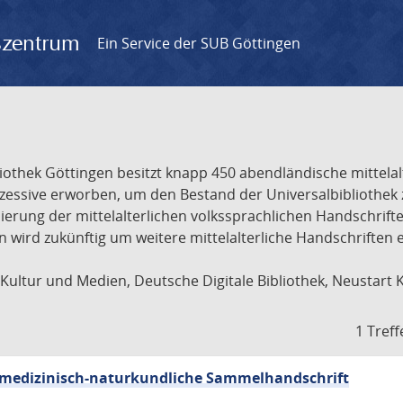
gszentrum
Ein Service der SUB Göttingen
liothek Göttingen besitzt knapp 450 abendländische mittela
ukzessive erworben, um den Bestand der Universalbibliothe
lisierung der mittelalterlichen volkssprachlichen Handschri
ion wird zukünftig um weitere mittelalterliche Handschriften
ultur und Medien, Deutsche Digitale Bibliothek, Neustart 
1 Treff
sch-medizinisch-naturkundliche Sammelhandschrift