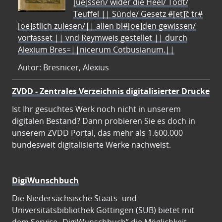
[ue]ssen/ wider die Heel/ Todt/
Teuffel || Sünde/ Gesetz #[et]c̃ tr#
[oe]stlich zulesen/|| allen bl#[oe]den gewissen/
vorfasset || vnd Reymweis gestellet || durch
Alexium Bres=||nicerum Cotbusianum.||
Autor: Bresnicer, Alexius
ZVDD - Zentrales Verzeichnis digitalisierter Drucke
Ist Ihr gesuchtes Werk noch nicht in unserem
digitalen Bestand? Dann probieren Sie es doch in
unserem ZVDD Portal, das mehr als 1.600.000
bundesweit digitalisierte Werke nachweist.
DigiWunschbuch
Die Niedersächsische Staats- und
Universitätsbibliothek Göttingen (SUB) bietet mit