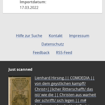
Importdatum:
17.03.2022
Hilfe zur Suche
Kontakt
Impressum
Datenschutz
Feedback
RSS-Feed
Just scanned
Lienhard Hirsing.|| COMOEDIA ||
von dem geystlichen kampff/
Christ=||licher Ritterschafft/ das
ist/ wie die || Christen aus warheit
der schrifft/ sich legen || m#