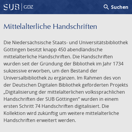
search
Suchen
GDZ
Mittelalterliche Handschriften
Die Niedersächsische Staats- und Universitätsbibliothek
Göttingen besitzt knapp 450 abendländische
mittelalterliche Handschriften. Die Handschriften
wurden seit der Gründung der Bibliothek im Jahr 1734
sukzessive erworben, um den Bestand der
Universalbibliothek zu ergänzen. Im Rahmen des von
der Deutschen Digitalen Bibliothek geförderten Projekts
„Digitalisierung der mittelalterlichen volkssprachlichen
Handschriften der SUB Göttingen“ wurden in einem
ersten Schritt 74 Handschriften digitalisiert. Die
Kollektion wird zukünftig um weitere mittelalterliche
Handschriften erweitert werden.