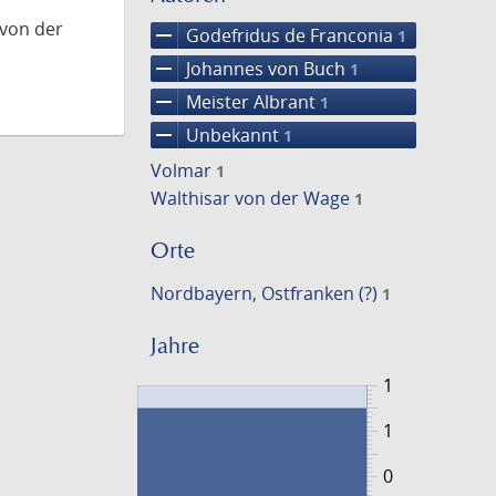
 von der
remove
Godefridus de Franconia
1
remove
Johannes von Buch
1
remove
Meister Albrant
1
remove
Unbekannt
1
Volmar
1
Walthisar von der Wage
1
Orte
Nordbayern, Ostfranken (?)
1
Jahre
1
1
0