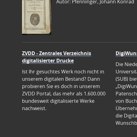
Autor: Pfenninger, Johann Konrad
ZVDD - Zentrales Verzeichnis
DigiWun
digitalisierter Drucke
Die Nied
Ist Ihr gesuchtes Werk noch nicht in
Universit
unserem digitalen Bestand? Dann
(SUB) bie
probieren Sie es doch in unserem
„DigiWun
ZVDD Portal, das mehr als 1.600.000
Patenscha
bundesweit digitalisierte Werke
von Büch
nachweist.
Übernehm
die Digit
Wunschb