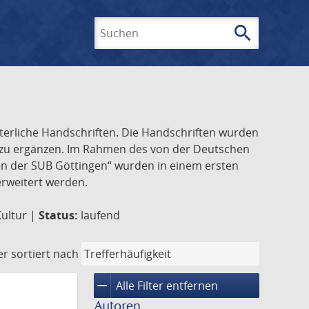
search
Suchen
lterliche Handschriften. Die Handschriften wurden
k zu ergänzen. Im Rahmen des von der Deutschen
ften der SUB Göttingen“ wurden in einem ersten
 erweitert werden.
Kultur |
Status:
laufend
er
sortiert nach
remove
Alle Filter entfernen
Autoren