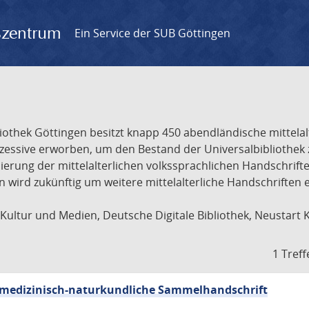
gszentrum
Ein Service der SUB Göttingen
liothek Göttingen besitzt knapp 450 abendländische mittela
ukzessive erworben, um den Bestand der Universalbibliothe
lisierung der mittelalterlichen volkssprachlichen Handschri
ion wird zukünftig um weitere mittelalterliche Handschriften
ultur und Medien, Deutsche Digitale Bibliothek, Neustart 
1 Treff
sch-medizinisch-naturkundliche Sammelhandschrift