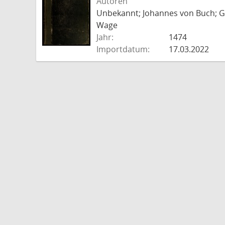
Autoren
Unbekannt; Johannes von Buch; Go
Wage
Jahr:
1474
Importdatum:
17.03.2022