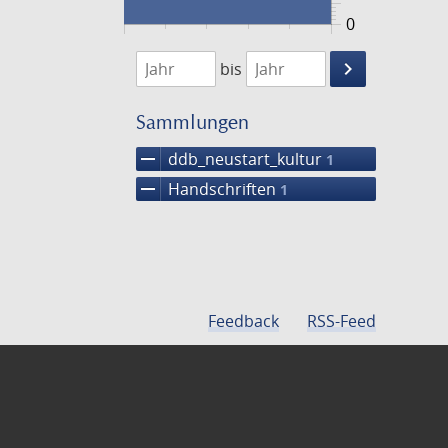
0
1474
1475
keyboard_arrow_right
bis
Suche
einschränke
Sammlungen
remove
ddb_neustart_kultur
1
remove
Handschriften
1
Feedback
RSS-Feed