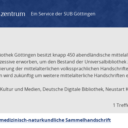
gszentrum
Ein Service der SUB Göttingen
liothek Göttingen besitzt knapp 450 abendländische mittela
ukzessive erworben, um den Bestand der Universalbibliothe
lisierung der mittelalterlichen volkssprachlichen Handschri
ion wird zukünftig um weitere mittelalterliche Handschriften
ultur und Medien, Deutsche Digitale Bibliothek, Neustart 
1 Treff
sch-medizinisch-naturkundliche Sammelhandschrift