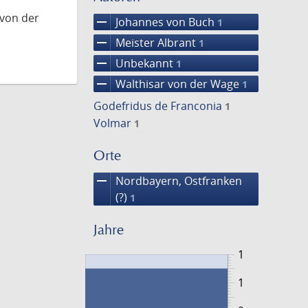
 von der
remove
Johannes von Buch
1
remove
Meister Albrant
1
remove
Unbekannt
1
remove
Walthisar von der Wage
1
Godefridus de Franconia
1
Volmar
1
Orte
remove
Nordbayern, Ostfranken
(?)
1
Jahre
1
1