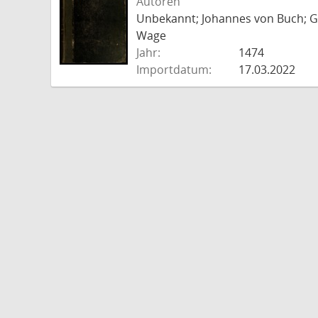
Autoren
Unbekannt; Johannes von Buch; Go
Wage
Jahr:
1474
Importdatum:
17.03.2022