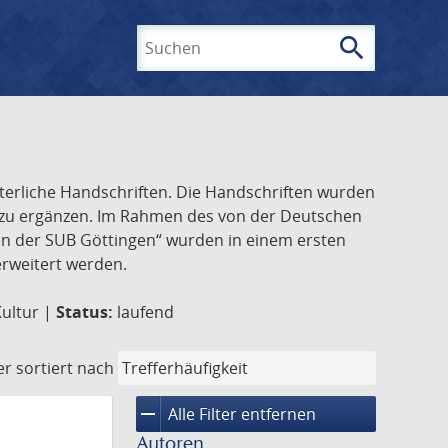
search
Suchen
lterliche Handschriften. Die Handschriften wurden
k zu ergänzen. Im Rahmen des von der Deutschen
ften der SUB Göttingen“ wurden in einem ersten
 erweitert werden.
Kultur |
Status:
laufend
er
sortiert nach
remove
Alle Filter entfernen
Autoren