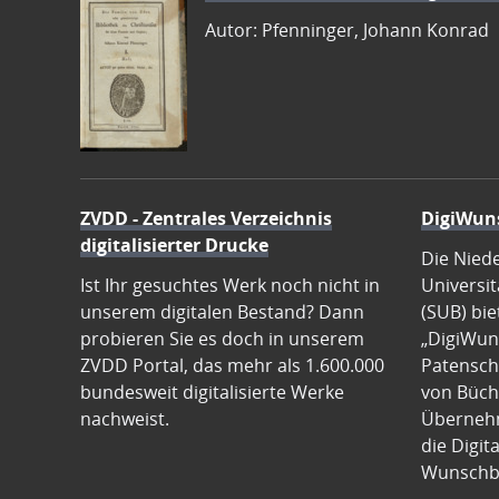
Autor: Pfenninger, Johann Konrad
ZVDD - Zentrales Verzeichnis
DigiWun
digitalisierter Drucke
Die Nied
Ist Ihr gesuchtes Werk noch nicht in
Universit
unserem digitalen Bestand? Dann
(SUB) bie
probieren Sie es doch in unserem
„DigiWun
ZVDD Portal, das mehr als 1.600.000
Patenscha
bundesweit digitalisierte Werke
von Büch
nachweist.
Übernehm
die Digit
Wunschb