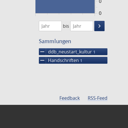
0
0
1474
1475
keyboard_arrow_right
bis
Suche
einschränke
Sammlungen
remove
ddb_neustart_kultur
1
remove
Handschriften
1
Feedback
RSS-Feed