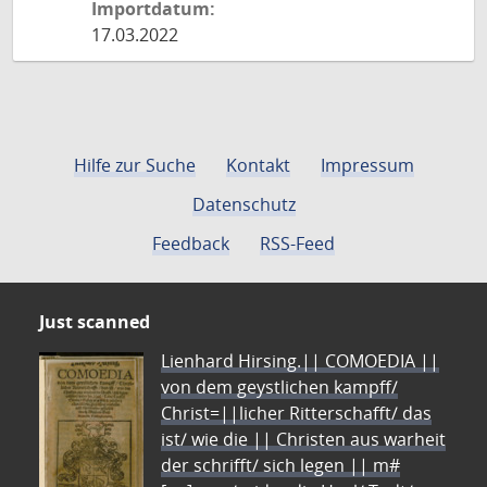
Importdatum:
17.03.2022
Hilfe zur Suche
Kontakt
Impressum
Datenschutz
Feedback
RSS-Feed
Just scanned
Lienhard Hirsing.|| COMOEDIA ||
von dem geystlichen kampff/
Christ=||licher Ritterschafft/ das
ist/ wie die || Christen aus warheit
der schrifft/ sich legen || m#