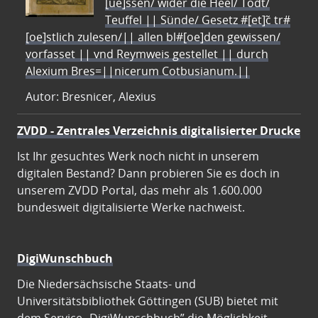
[ue]ssen/ wider die Heel/ Todt/
Teuffel || Sünde/ Gesetz #[et]c̃ tr#
[oe]stlich zulesen/|| allen bl#[oe]den gewissen/
vorfasset || vnd Reymweis gestellet || durch
Alexium Bres=||nicerum Cotbusianum.||
Autor: Bresnicer, Alexius
ZVDD - Zentrales Verzeichnis digitalisierter Drucke
Ist Ihr gesuchtes Werk noch nicht in unserem
digitalen Bestand? Dann probieren Sie es doch in
unserem ZVDD Portal, das mehr als 1.600.000
bundesweit digitalisierte Werke nachweist.
DigiWunschbuch
Die Niedersächsische Staats- und
Universitätsbibliothek Göttingen (SUB) bietet mit