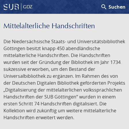
search
Suchen
GDZ
Mittelalterliche Handschriften
Die Niedersächsische Staats- und Universitätsbibliothek
Göttingen besitzt knapp 450 abendländische
mittelalterliche Handschriften. Die Handschriften
wurden seit der Gründung der Bibliothek im Jahr 1734
sukzessive erworben, um den Bestand der
Universalbibliothek zu ergänzen. Im Rahmen des von
der Deutschen Digitalen Bibliothek geförderten Projekts
„Digitalisierung der mittelalterlichen volkssprachlichen
Handschriften der SUB Göttingen“ wurden in einem
ersten Schritt 74 Handschriften digitalisiert. Die
Kollektion wird zukünftig um weitere mittelalterliche
Handschriften erweitert werden.