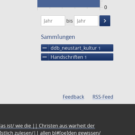
0
1474
1475
keyboard_arrow_right
bis
Suche
einschränke
Sammlungen
remove
ddb_neustart_kultur
1
remove
Handschriften
1
Feedback
RSS-Feed
s ist/ wie die || Christen aus warheit der
e]stlich zulesen/|| allen bl#[oe]den gewissen/