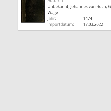
Autoren
Unbekannt; Johannes von Buch; Go
Wage
Jahr:
1474
Importdatum:
17.03.2022