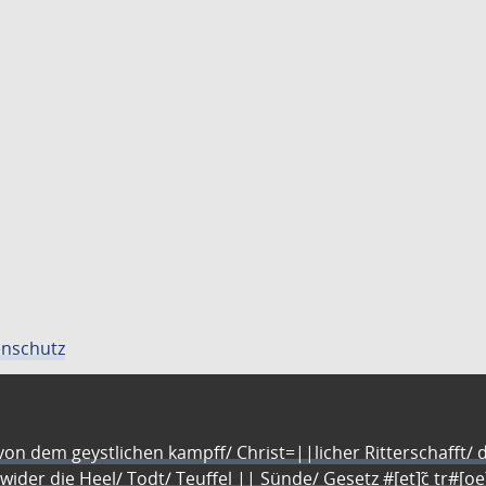
nschutz
n dem geystlichen kampff/ Christ=||licher Ritterschafft/ da
 wider die Heel/ Todt/ Teuffel || Sünde/ Gesetz #[et]c̃ tr#[o