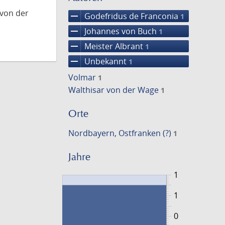
 von der
remove
Godefridus de Franconia
1
remove
Johannes von Buch
1
remove
Meister Albrant
1
remove
Unbekannt
1
Volmar
1
Walthisar von der Wage
1
Orte
Nordbayern, Ostfranken (?)
1
Jahre
1
1
0