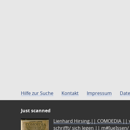
Hilfe zur Suche
Kontakt
Impressum
Date
Just scanned
Lienhard Hirsing.|| COMOEDIA || vo
schrifft/ sich legen || m#[ue]ssen/