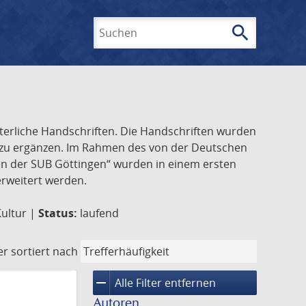
search
Suchen
lterliche Handschriften. Die Handschriften wurden
k zu ergänzen. Im Rahmen des von der Deutschen
ften der SUB Göttingen“ wurden in einem ersten
 erweitert werden.
Kultur |
Status:
laufend
er
sortiert nach
remove
Alle Filter entfernen
Autoren