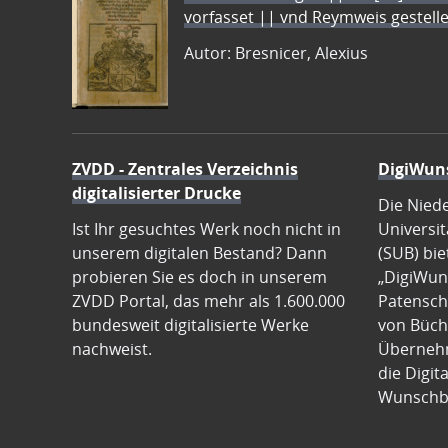
vorfasset || vnd Reymweis gestel
Autor: Bresnicer, Alexius
ZVDD - Zentrales Verzeichnis
DigiWun
digitalisierter Drucke
Die Nied
Ist Ihr gesuchtes Werk noch nicht in
Universit
unserem digitalen Bestand? Dann
(SUB) bie
probieren Sie es doch in unserem
„DigiWun
ZVDD Portal, das mehr als 1.600.000
Patenscha
bundesweit digitalisierte Werke
von Büch
nachweist.
Übernehm
die Digit
Wunschb