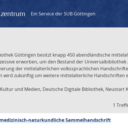
gszentrum
Ein Service der SUB Göttingen
liothek Göttingen besitzt knapp 450 abendländische mittela
ukzessive erworben, um den Bestand der Universalbibliothe
lisierung der mittelalterlichen volkssprachlichen Handschri
ion wird zukünftig um weitere mittelalterliche Handschriften
ultur und Medien, Deutsche Digitale Bibliothek, Neustart 
1 Treff
sch-medizinisch-naturkundliche Sammelhandschrift