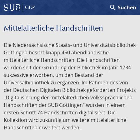
search
Suchen
GDZ
Mittelalterliche Handschriften
Die Niedersächsische Staats- und Universitätsbibliothek
Göttingen besitzt knapp 450 abendländische
mittelalterliche Handschriften. Die Handschriften
wurden seit der Gründung der Bibliothek im Jahr 1734
sukzessive erworben, um den Bestand der
Universalbibliothek zu ergänzen. Im Rahmen des von
der Deutschen Digitalen Bibliothek geförderten Projekts
„Digitalisierung der mittelalterlichen volkssprachlichen
Handschriften der SUB Göttingen“ wurden in einem
ersten Schritt 74 Handschriften digitalisiert. Die
Kollektion wird zukünftig um weitere mittelalterliche
Handschriften erweitert werden.