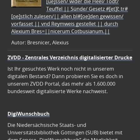
[ue]ssen/ wider die Heel/ Todt/
Teuffel || Sünde/ Gesetz #[et]c̃ tr#
[oe]stlich zulesen/|| allen bl#[oe]den gewissen/
vorfasset || vnd Reymweis gestellet || durch
Alexium Bres=||nicerum Cotbusianum.||
Autor: Bresnicer, Alexius
ZVDD - Zentrales Verzeichnis digitalisierter Drucke
Ist Ihr gesuchtes Werk noch nicht in unserem
digitalen Bestand? Dann probieren Sie es doch in
unserem ZVDD Portal, das mehr als 1.600.000
bundesweit digitalisierte Werke nachweist.
DigiWunschbuch
Die Niedersächsische Staats- und
Universitätsbibliothek Göttingen (SUB) bietet mit