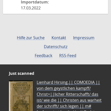
Importdatum:
17.03.2022
Hilfe zur Suche
Kontakt
Impressum
Datenschutz
Feedback
RSS-Feed
Just scanned
Lienhard Hirsing.|| COMOEDIA ||
von dem geystlichen kampff/
Christ=||licher Ritterschafft/ das
ist/ wie die || Christen aus warheit
der schrifft/ sich legen || m#