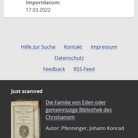
Importdatum:
17.03.2022
Hilfe zur Suche
Kontakt
Impressum
Datenschutz
Feedback
RSS-Feed
Just scanned
Die Familie von Eden oder
gemeinnüzige Bibliothek des
Christianism
Autor: Pfenninger, Johann Konrad