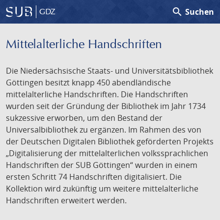
search
Suchen
GDZ
Mittelalterliche Handschriften
Die Niedersächsische Staats- und Universitätsbibliothek
Göttingen besitzt knapp 450 abendländische
mittelalterliche Handschriften. Die Handschriften
wurden seit der Gründung der Bibliothek im Jahr 1734
sukzessive erworben, um den Bestand der
Universalbibliothek zu ergänzen. Im Rahmen des von
der Deutschen Digitalen Bibliothek geförderten Projekts
„Digitalisierung der mittelalterlichen volkssprachlichen
Handschriften der SUB Göttingen“ wurden in einem
ersten Schritt 74 Handschriften digitalisiert. Die
Kollektion wird zukünftig um weitere mittelalterliche
Handschriften erweitert werden.